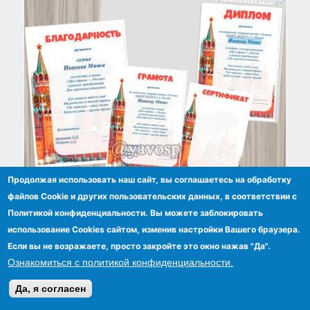
Продолжая использовать наш сайт, вы соглашаетесь на обработку
Редактируемые грамоты ко Дню народного
файлов Сookie и других пользовательских данных, в соответствии с
единства, Дню России, другим
Политикой конфиденциальности. Вы можете заблокировать
патриотическим мероприятиям
использование Cookies сайтом, изменив настройки Вашего браузера.
Если вы не возражаете, просто закройте это окно нажав "Да".
Ознакомиться с политикой конфиденциальности.
Да, я согласен