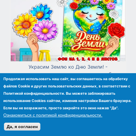
Украсим Землю ко Дню Земли! -
индивидуальная или коллективная работа
Продолжая использовать наш сайт, вы соглашаетесь на обработку
файлов Сookie и других пользовательских данных, в соответствии с
Политикой конфиденциальности. Вы можете заблокировать
использование Cookies сайтом, изменив настройки Вашего браузера.
Если вы не возражаете, просто закройте это окно нажав "Да".
Ознакомиться с политикой конфиденциальности.
Да, я согласен