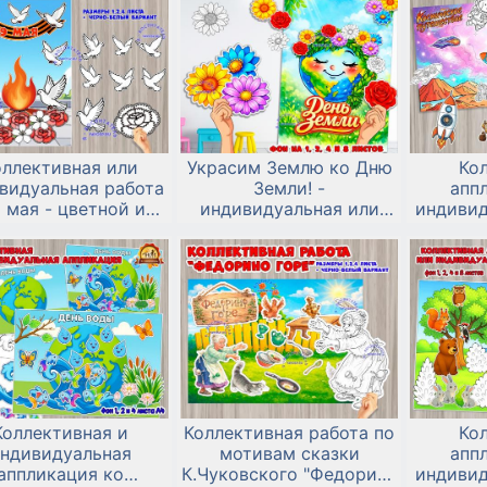
оллективная или
Украсим Землю ко Дню
Ко
видуальная работа
Земли! -
апп
9 мая - цветной и
индивидуальная или
индивид
но-белый вариант
коллективная работа
к дню к
Коллективная и
Коллективная работа по
Ко
ндивидуальная
мотивам сказки
апп
аппликация ко
К.Чуковского "Федорино
индивид