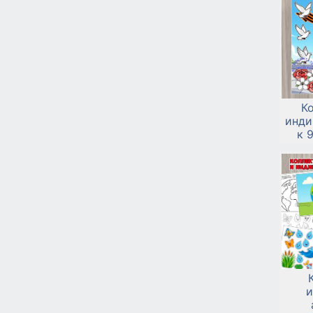
К
инди
к 
чер
и