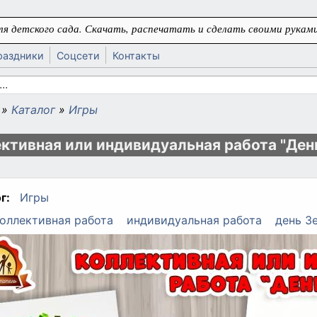
я детского сада. Скачать, распечатать и сделать своими руками
раздники
Соцсети
Контакты
 поиска
»
Каталог
»
Игры
ь
ктивная или индивидуальная работа "Ден
г:
Игры
оллективная работа
индивидуальная работа
день З