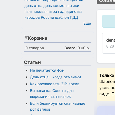
Файлы
день отца
день космонавтики
пальчиковая игра
год единства
народов России
шаблон
ПДД
Ещё
Корзина
denz
8.28
0
товаров
Всего:
0.00 р.
Статьи
Не печатается фон
Только
День отца - когда отмечают
Шаблон
Как распаковать ZIP-архив
указан
Вытынанка: Советы для
виде. 
вырезания вытынанок
Если блокируется скачивание
pdf файлов