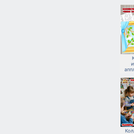
В
Водн
и
апп
Кол