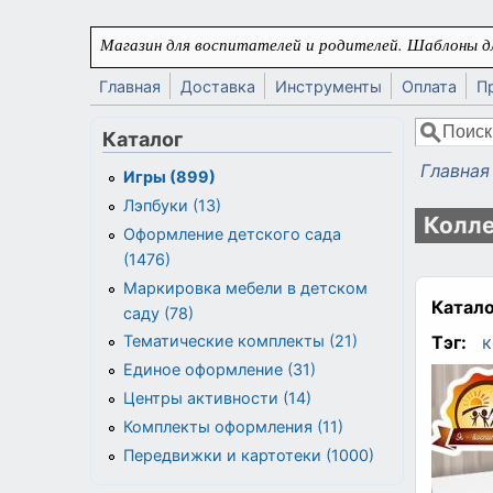
Перейти к основному содержанию
Магазин для воспитателей и родителей. Шаблоны дл
Главная
Доставка
Инструменты
Оплата
П
Поиск
Каталог
Форма
Главная
Игры (899)
Вы здес
Лэпбуки (13)
Колле
Оформление детского сада
(1476)
Маркировка мебели в детском
Катало
саду (78)
Тэг:
к
Тематические комплекты (21)
Единое оформление (31)
Центры активности (14)
Комплекты оформления (11)
Передвижки и картотеки (1000)