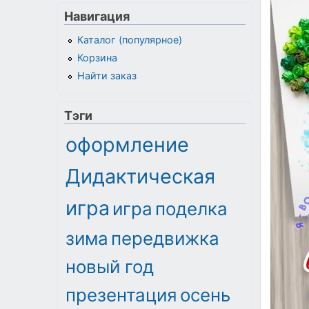
Навигация
Каталог (популярное)
Корзина
Найти заказ
Тэги
оформление
Дидактическая
игра
игра
поделка
зима
передвижка
новый год
презентация
осень