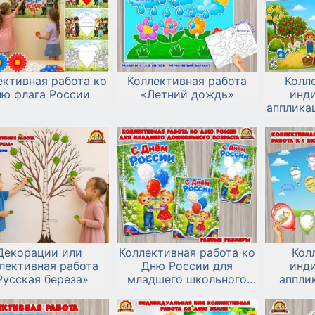
ективная работа ко
Коллективная работа
Колл
ню флага России
«Летний дождь»
инд
аппликац
в
Декорации или
Коллективная работа ко
Кол
лективная работа
Дню России для
инд
Русская береза»
младшего школьного
аппли
возраста
защиты