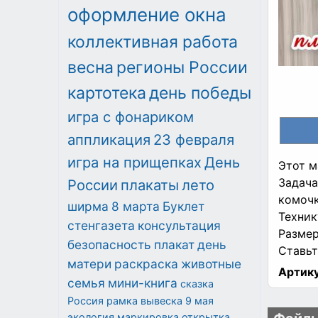
оформление окна
коллективная работа
весна
регионы России
картотека
день победы
игра с фонариком
аппликация
23 февраля
игра на прищепках
День
Этот м
Задача
России
плакаты
лето
комочк
ширма
8 марта
Буклет
Техник
стенгазета
консультация
Размер
безопасность
плакат
день
Ставьт
матери
раскраска
животные
Артику
семья
мини-книга
сказка
Россия
рамка
вывеска
9 мая
экология
маркировка
открытка