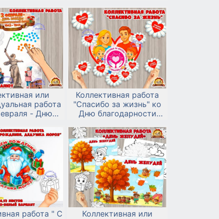
емирному Дню
 природы или
экологическому
разднику
ективная или
Коллективная работа
уальная работа
"Спасибо за жизнь" ко
февраля - Дню
Дню благодарности
победы в
родителям - 22 декабря.
радской битве.
вная работа " С
Коллективная или