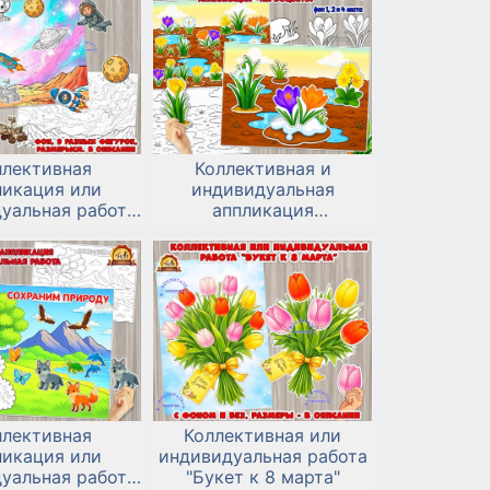
ллективная
Коллективная и
ликация или
индивидуальная
уальная работа
аппликация
осмонавтики 12
«Первоцветы»
апреля
ллективная
Коллективная или
ликация или
индивидуальная работа
уальная работа
"Букет к 8 марта"