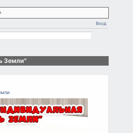
.
Вход
ь Земли"
емли