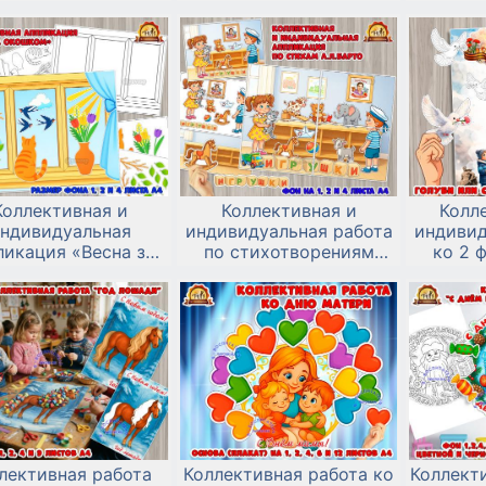
семирному дню
горе"
ко Вс
ых ресурсов — 22
дикой
марта
любому 
п
Коллективная и
Коллективная и
Колл
ндивидуальная
индивидуальная работа
индивид
ликация «Весна за
по стихотворениям
ко 2 
окошком»
Агнии Барто из цикла
«Игрушки» к юбилею
Сталинг
поэтессы — 17 февраля.
лективная работа
Коллективная работа ко
Коллекти