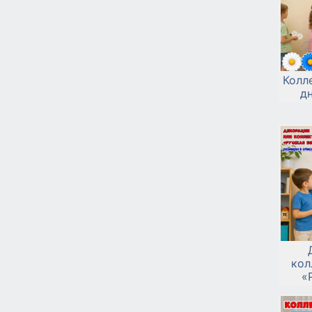
Колл
д
кол
«