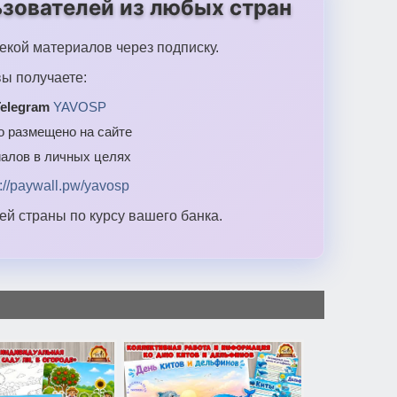
зователей из любых стран
екой материалов через подписку.
ы получаете:
elegram
YAVOSP
то размещено на сайте
алов в личных целях
s://paywall.pw/yavosp
й страны по курсу вашего банка.