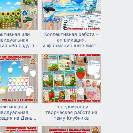
ективная или
Коллективная работа -
ивидуальная
аппликация,
ия «Во саду ли,
информационные листы
 огороде»
и алгоритмы лепки и
рисования ко Дню китов
и дельфинов.
лективная и
Передвижка и
ивидуальная
творческая работа на
кация на День
тему Клубника
 детей «Мечтаю
о...»