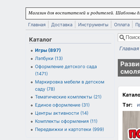
Перейти к основному содержанию
Магазин для воспитателей и родителей. Шаблоны дл
Главная
Доставка
Инструменты
Оплата
П
Поиск
Каталог
Форма
Главная
Игры (897)
Вы здес
Лэпбуки (13)
Разви
Оформление детского сада
смоля
(1471)
Маркировка мебели в детском
саду (78)
Катало
Тематические комплекты (21)
Тэг:
и
Единое оформление (31)
Центры активности (14)
Комплекты оформления (11)
Передвижки и картотеки (999)