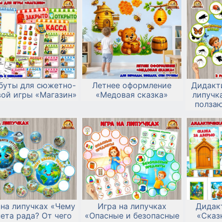
буты для сюжетно-
Летнее оформление
Дидакт
вой игры «Магазин»
«Медовая сказка»
липучк
ползаю
 на липучках «Чему
Игра на липучках
Дидак
ета рада? От чего
«Опасные и безопасные
«Сказ