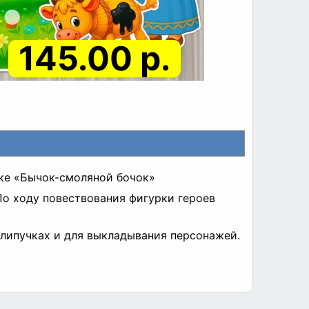
145.00 р.
ке «Бычок-смоляной бочок»
По ходу повествования фигурки героев
а липучках и для выкладывания персонажей.