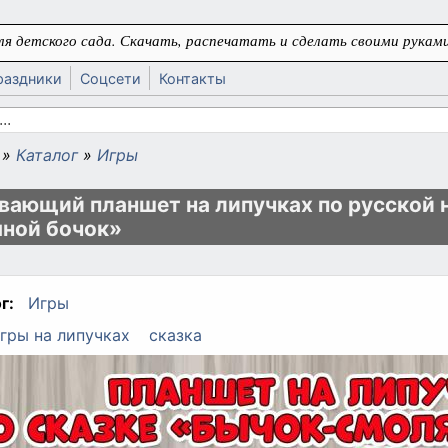
я детского сада. Скачать, распечатать и сделать своими руками
раздники
Соцсети
Контакты
 поиска
»
Каталог
»
Игры
ь
вающий планшет на липучках по русской 
ной бочок»
г:
Игры
гры на липучках
сказка