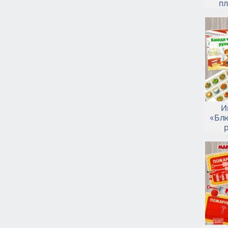
пл
И
«Бл