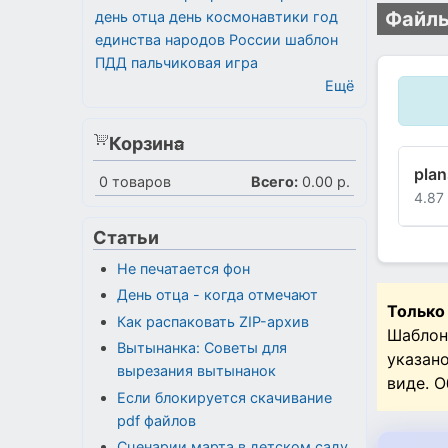
Файлы
день отца
день космонавтики
год
единства народов России
шаблон
ПДД
пальчиковая игра
Ещё
Корзина
pla
0
товаров
Всего:
0.00 р.
4.87
Статьи
Не печатается фон
День отца - когда отмечают
Только
Как распаковать ZIP-архив
Шаблон
Вытынанка: Советы для
указан
вырезания вытынанок
виде. 
Если блокируется скачивание
pdf файлов
Сценарии марта в детском саду