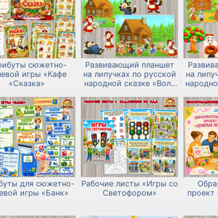
рибуты сюжетно-
Развивающий планшет
Развив
левой игры «Кафе
на липучках по русской
на липу
«Сказка»
народной сказке «Волк
народно
и семеро козлят»
буты для сюжетно-
Рабочие листы «Игры со
Обра
евой игры «Банк»
Светофором»
проект