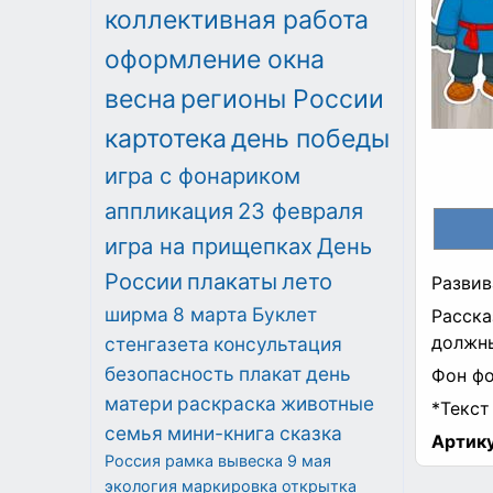
коллективная работа
оформление окна
весна
регионы России
картотека
день победы
игра с фонариком
аппликация
23 февраля
игра на прищепках
День
России
плакаты
лето
Развив
ширма
8 марта
Буклет
Расска
должны
стенгазета
консультация
безопасность
плакат
день
Фон фо
матери
раскраска
животные
*Текст
семья
мини-книга
сказка
Артику
Россия
рамка
вывеска
9 мая
экология
маркировка
открытка