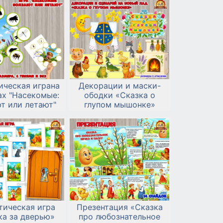
ическая играна
Декорации и маски-
ах "Насекомые:
ободки «Сказка о
т или летают"
глупом мышонке»
тическая игра
Презентация «Сказка
ка за дверью»
про любознательное