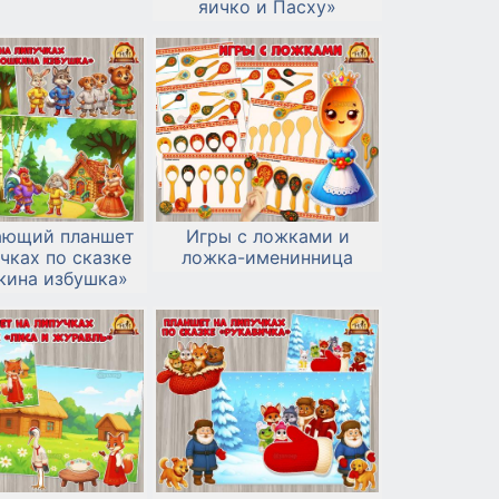
яичко и Пасху»
ающий планшет
Игры с ложками и
чках по сказке
ложка-именинница
кина избушка»