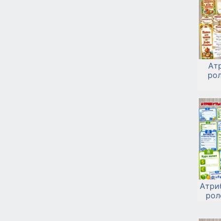
Ат
ро
Атри
рол