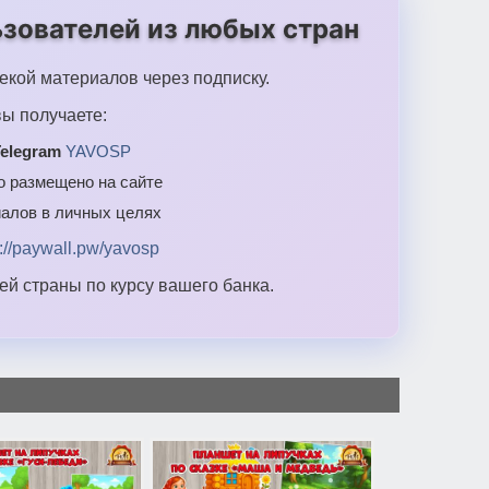
зователей из любых стран
екой материалов через подписку.
ы получаете:
elegram
YAVOSP
то размещено на сайте
алов в личных целях
s://paywall.pw/yavosp
й страны по курсу вашего банка.