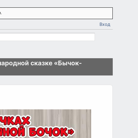
.
Вход
народной сказке «Бычок-