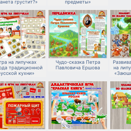
анета грустит?»
предметы»
гра на липучках
Чудо-сказка Петра
Развив
юда традиционной
Павловича Ершова
на липу
русской кухни»
«Заюш