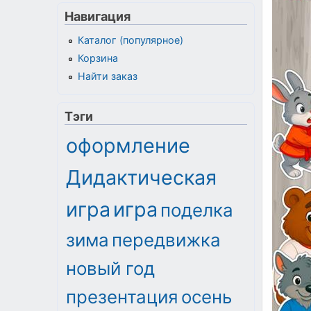
Навигация
Каталог (популярное)
Корзина
Найти заказ
Тэги
оформление
Дидактическая
игра
игра
поделка
зима
передвижка
новый год
презентация
осень