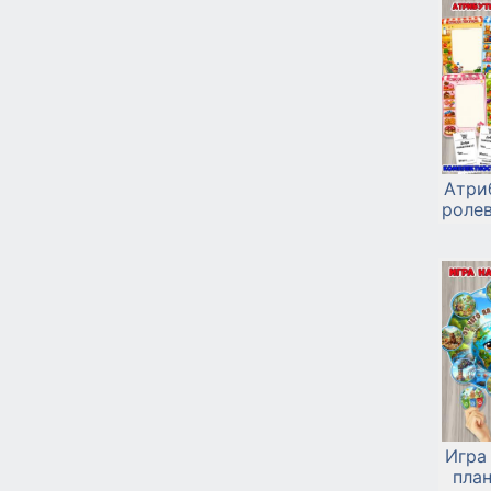
Атри
роле
Игра
план