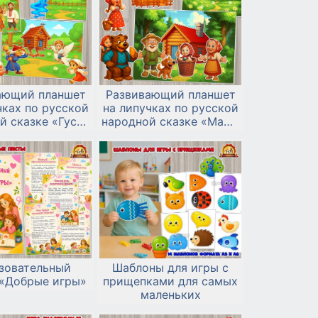
ающий планшет
Развивающий планшет
чках по русской
на липучках по русской
й сказке «Гуси-
народной сказке «Маша
лебеди»
и медведь»
зовательный
Шаблоны для игры с
 «Добрые игры»
прищепками для самых
маленьких