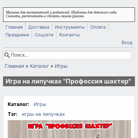
Перейти к основному содержанию
Магазин для воспитателей и родителей. Шаблоны для детского сада.
Скачать, распечатать и сделать своими руками.
Главная
Доставка
Инструменты
Оплата
Праздники
Соцсети
Контакты
Вход
Поиск
Форма поиска
Главная
»
Каталог
»
Игры
Вы здесь
Игра на липучках "Профессия шахтер"
Каталог:
Игры
Тэг:
игры на липучках