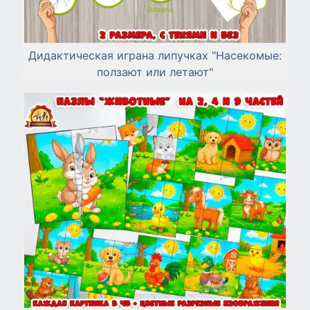
Дидактическая играна липучках "Насекомые:
ползают или летают"