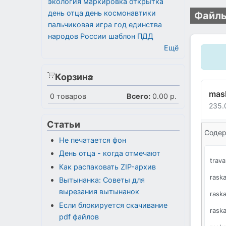
экология
маркировка
открытка
день отца
день космонавтики
Файлы
пальчиковая игра
год единства
народов России
шаблон
ПДД
Ещё
Корзина
mas
0
товаров
Всего:
0.00 р.
235.
Статьи
Содер
Не печатается фон
День отца - когда отмечают
trav
Как распаковать ZIP-архив
rask
Вытынанка: Советы для
вырезания вытынанок
rask
Если блокируется скачивание
rask
pdf файлов