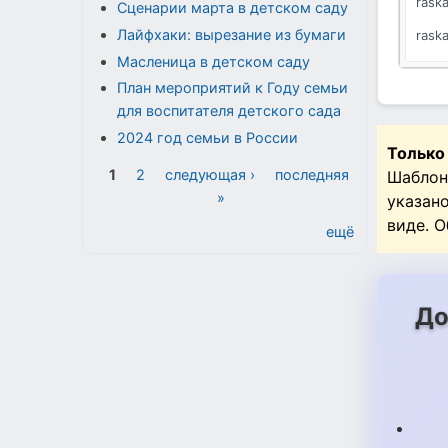
rask
Сценарии марта в детском саду
Лайфхаки: вырезание из бумаги
rask
Масленица в детском саду
rask
План мероприятий к Году семьи
rask
для воспитателя детского сада
rask
2024 год семьи в России
Только
Страницы
rask
1
2
следующая ›
последняя
Шаблон
»
указан
rask
виде. 
ещё
rask
rask
rask
До
rask
rask
rask
rask