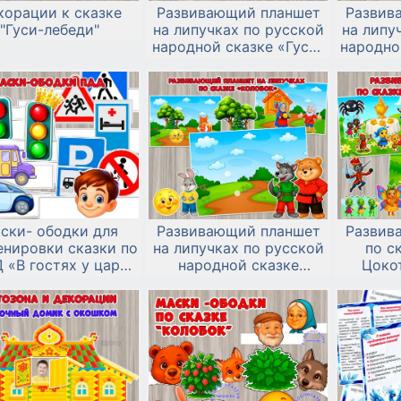
ed2_yavosp.pdf
корации к сказке
Развивающий планшет
Развив
"Гуси-лебеди"
на липучках по русской
на липу
ed4_yavosp.pdf
народной сказке «Гуси-
народно
лебеди»
и
ed6_yavosp.pdf
ed15_yavosp.pdf
ed24_yavosp.pdf
ски- ободки для
Развивающий планшет
Развив
енировки сказки по
на липучках по русской
по с
 «В гостях у царя
народной сказке
Цоко
Светофора»
«Колобок»
рожден