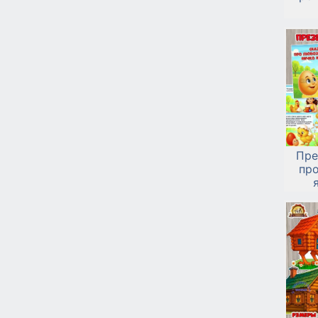
elka
elka
elka
elka
elka
Mash
Пре
Mash
пр
Mash
Mash
Mash
Mash
Mash
medv