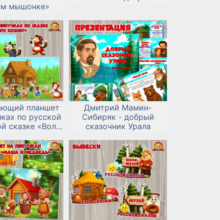
ом мышонке»
ающий планшет
Дмитрий Мамин-
чках по русской
Сибиряк - добрый
й сказке «Волк
сказочник Урала
меро козлят»