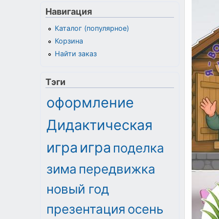
Навигация
Каталог (популярное)
Корзина
Найти заказ
Тэги
оформление
Дидактическая
игра
игра
поделка
зима
передвижка
новый год
презентация
осень