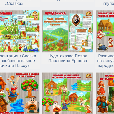
«Сказка»
глуп
4_yavosp.pdf
9_yavosp.pdf
16_yavosp.pdf
25_yavosp.pdf
42_yavosp.pdf
a1_yavosp.pdf
зентация «Сказка
Чудо-сказка Петра
Развив
a2_yavosp.pdf
о любознательное
Павловича Ершова
на липу
яичко и Пасху»
народно
a4_yavosp.pdf
и се
a6_yavosp.pdf
a12_yavosp.pdf
a20_yavosp.pdf
a24_yavosp.pdf
ed1_yavosp.pdf