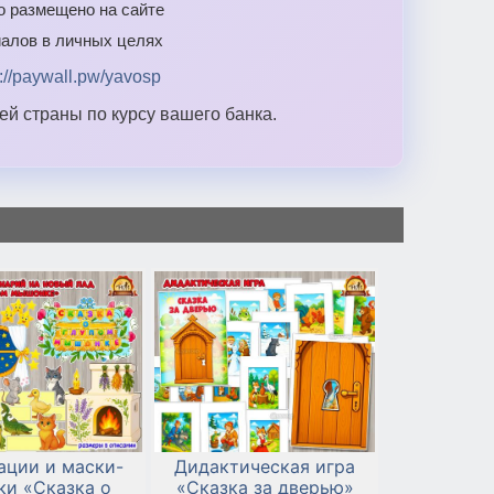
то размещено на сайте
алов в личных целях
s://paywall.pw/yavosp
й страны по курсу вашего банка.
ации и маски-
Дидактическая игра
ки «Сказка о
«Сказка за дверью»