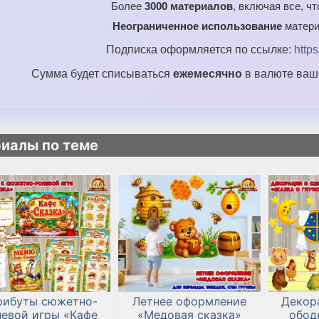
Более
3000 материалов
, включая все, ч
mashi1_yavosp.pdf
Неограниченное использование
матери
mashi2_yavosp.pdf
Подписка оформляется по ссылке:
http
mashi6_yavosp.pdf
Сумма будет списываться
ежемесячно
в валюте ваше
mashi12_yavosp.pdf
mashi24_yavosp.pdf
mashi40_yavosp.pdf
иалы по теме
medvedya1_yavosp.pdf
medvedya2_yavosp.pdf
medvedya6_yavosp.pdf
medvedya12_yavosp.pdf
medvedya24_yavosp.pdf
medvedya40_yavosp.pdf
1_yavosp.pdf
рибуты сюжетно-
Летнее оформление
Декор
левой игры «Кафе
«Медовая сказка»
обод
2_yavosp.pdf