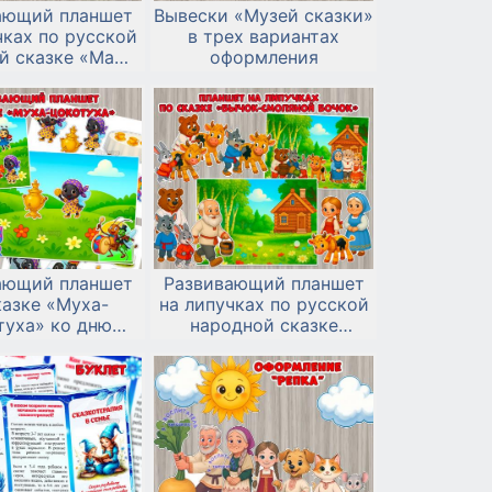
ающий планшет
Вывески «Музей сказки»
чках по русской
в трех вариантах
й сказке «Маша
оформления
 медведь»
ающий планшет
Развивающий планшет
казке «Муха-
на липучках по русской
туха» ко дню
народной сказке
ия именинницы
«Бычок-смоляной
бочок»