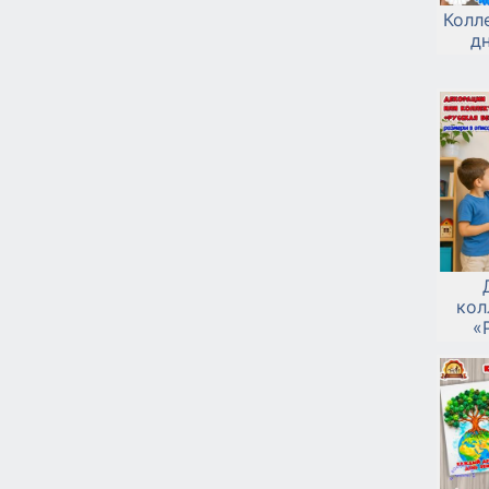
Колл
д
кол
«