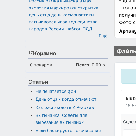
- для 
Россия
рамка
вывеска
9 мая
- гото
экология
маркировка
открытка
получи
день отца
день космонавтики
пальчиковая игра
год единства
Фото с
народов России
шаблон
ПДД
Артику
Ещё
Файлы
Корзина
0
товаров
Всего:
0.00 р.
Статьи
Не печатается фон
klub
День отца - когда отмечают
16.5
Как распаковать ZIP-архив
Вытынанка: Советы для
Содер
вырезания вытынанок
Если блокируется скачивание