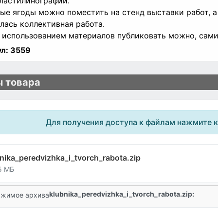
пластилинографии.
вые ягоды можно поместить на стенд выставки работ, а
лась коллективная работа.
 использованием материалов публиковать можно, сами
л:
3559
 товара
Для получения доступа к файлам нажмите 
nika_peredvizhka_i_tvorch_rabota.zip
5 МБ
klubnika_peredvizhka_i_tvorch_rabota.zip:
жимое архива