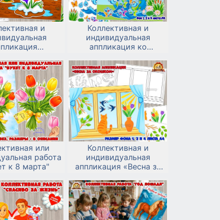
лективная и
Коллективная и
ивидуальная
индивидуальная
ппликация
аппликация ко
рвоцветы»
Всемирному дню
Водных ресурсов — 22
марта
ективная или
Коллективная и
уальная работа
индивидуальная
т к 8 марта"
аппликация «Весна за
окошком»