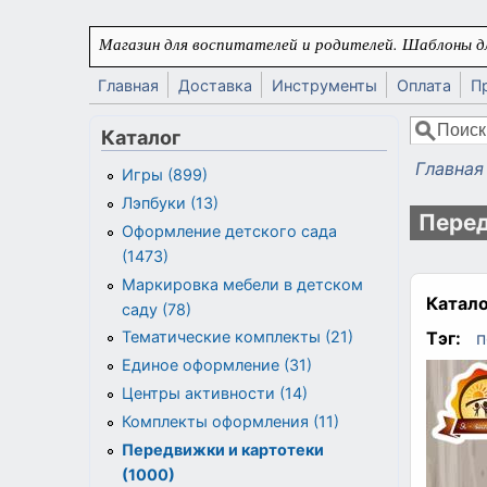
Перейти к основному содержанию
Магазин для воспитателей и родителей. Шаблоны дл
Главная
Доставка
Инструменты
Оплата
П
Поиск
Каталог
Форма
Главная
Игры (899)
Вы здес
Лэпбуки (13)
Перед
Оформление детского сада
(1473)
Маркировка мебели в детском
Катало
саду (78)
Тэг:
п
Тематические комплекты (21)
Единое оформление (31)
Центры активности (14)
Комплекты оформления (11)
Передвижки и картотеки
(1000)