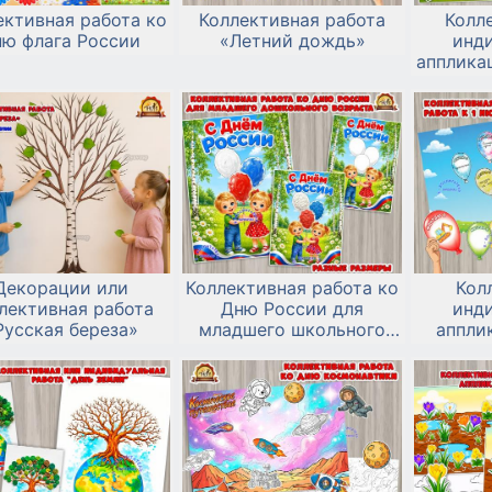
ективная работа ко
Коллективная работа
Колл
ню флага России
«Летний дождь»
инд
аппликац
в
Декорации или
Коллективная работа ко
Кол
лективная работа
Дню России для
инд
Русская береза»
младшего школьного
аппли
возраста
защиты