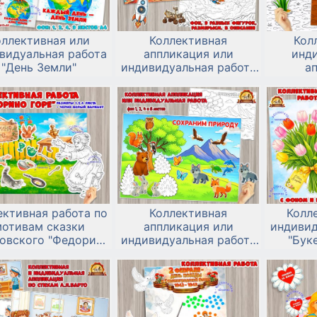
оллективная или
Коллективная
Кол
видуальная работа
аппликация или
инд
"День Земли"
индивидуальная работа
а
к дню космонавтики 12
«Пе
апреля
ективная работа по
Коллективная
Колл
отивам сказки
аппликация или
индивид
ковского "Федорино
индивидуальная работа
"Буке
горе"
ко Всемирному Дню
дикой природы или
любому экологическому
празднику