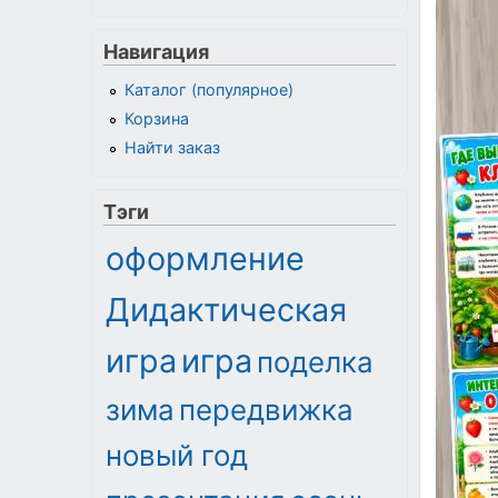
Навигация
Каталог (популярное)
Корзина
Найти заказ
Тэги
оформление
Дидактическая
игра
игра
поделка
зима
передвижка
новый год