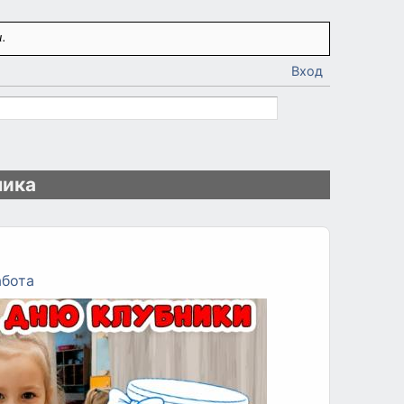
.
Вход
ника
абота