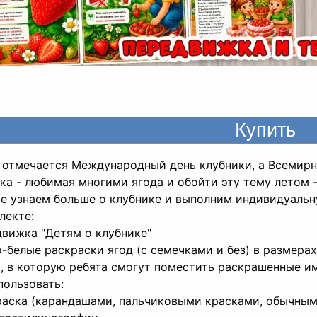
 отмечается Международный день клубники, а Всемирн
ка - любимая многими ягода и обойти эту тему летом 
е узнаем больше о клубнике и выполним индивидуальн
лекте:
движка "Детям о клубнике"
о-белые раскраски ягод (с семечками и без) в размерах п
а, в которую ребята смогут поместить раскрашенные и
пользовать:
раска (карандашами, пальчиковыми красками, обычны