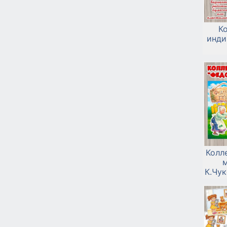
К
инди
Колл
м
К.Чу