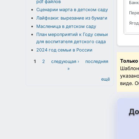
pdf файлов
Банка
Сценарии марта в детском саду
Пере
Лайфхаки: вырезание из бумаги
Ягод
Масленица в детском саду
План мероприятий к Году семьи
для воспитателя детского сада
2024 год семьи в России
Страницы
Только
1
2
следующая ›
последняя
Шаблон
»
указан
ещё
виде. 
До