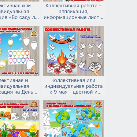
ективная или
Коллективная работа -
ивидуальная
аппликация,
ия «Во саду ли,
информационные листы
 огороде»
и алгоритмы лепки и
рисования ко Дню китов
и дельфинов.
лективная и
Коллективная или
ивидуальная
индивидуальная работа
кация на День
к 9 мая - цветной и
 детей «Мечтаю
черно-белый вариант
о...»