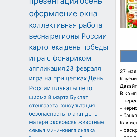
презентация
осень
оформление окна
коллективная работа
весна
регионы России
картотека
день победы
игра с фонариком
аппликация
23 февраля
27 мая
игра на прищепках
День
Клубни
Давайт
России
плакаты
лето
В комп
ширма
8 марта
Буклет
- пере
стенгазета
консультация
- черн
безопасность
плакат
день
- банк
матери
раскраска
животные
Как ис
семья
мини-книга
сказка
- раск