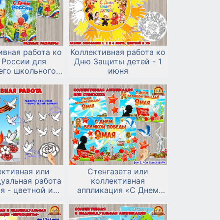
ивная работа ко
Коллективная работа ко
 России для
Дню Защиты детей - 1
его школьного
июня
возраста
ективная или
Стенгазета или
уальная работа
коллективная
ая - цветной и
аппликация «С Днем
белый вариант
Великой Победы!» к 9
мая