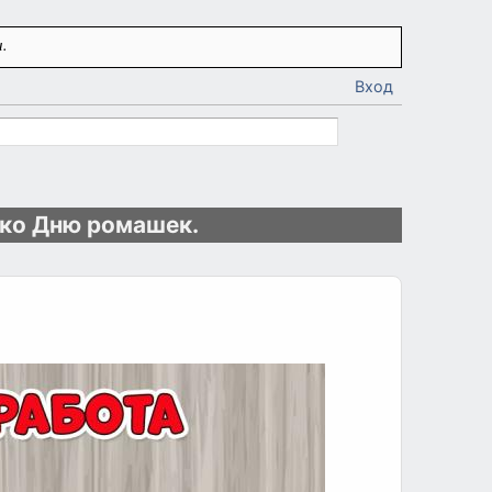
.
Вход
 ко Дню ромашек.