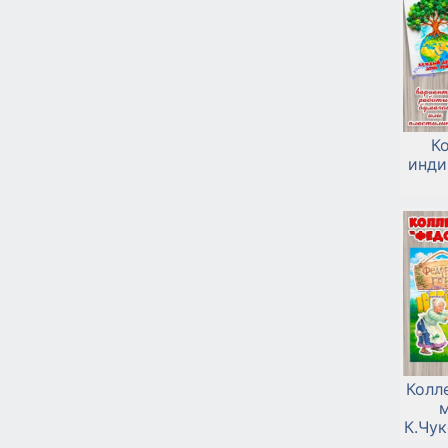
К
инди
Колл
м
К.Чу