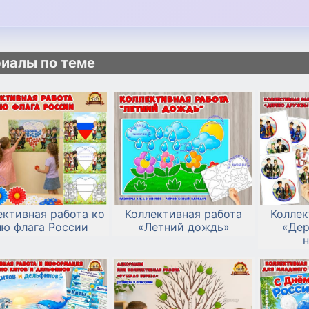
иалы по теме
ективная работа ко
Коллективная работа
Коллек
ню флага России
«Летний дождь»
«Дер