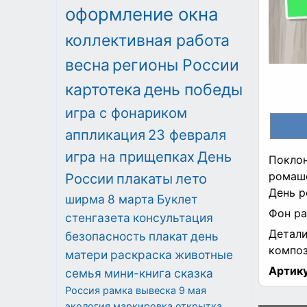
оформление окна
коллективная работа
весна
регионы России
картотека
день победы
игра с фонариком
аппликация
23 февраля
игра на прищепках
День
Поклон
ромаше
России
плакаты
лето
День р
ширма
8 марта
Буклет
Фон ра
стенгазета
консультация
Детали
безопасность
плакат
день
компо
матери
раскраска
животные
Артику
семья
мини-книга
сказка
Россия
рамка
вывеска
9 мая
экология
маркировка
открытка