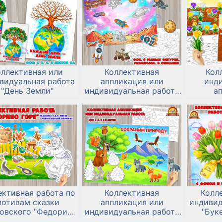
оллективная или
Коллективная
Кол
видуальная работа
аппликация или
инд
"День Земли"
индивидуальная работа
а
к дню космонавтики 12
«Пе
апреля
ективная работа по
Коллективная
Колл
отивам сказки
аппликация или
индивид
ковского "Федорино
индивидуальная работа
"Буке
горе"
ко Всемирному Дню