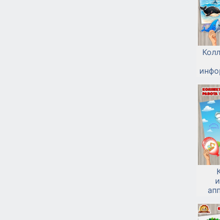
Колл
инфо
и а
рисо
и
ап
защи