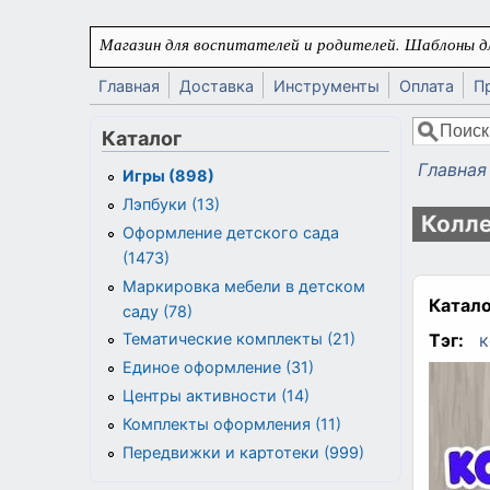
Перейти к основному содержанию
Магазин для воспитателей и родителей. Шаблоны дл
Главная
Доставка
Инструменты
Оплата
П
Поиск
Каталог
Форма
Главная
Игры (898)
Вы здес
Лэпбуки (13)
Колле
Оформление детского сада
(1473)
Маркировка мебели в детском
Катало
саду (78)
Тэг:
к
Тематические комплекты (21)
Единое оформление (31)
Центры активности (14)
Комплекты оформления (11)
Передвижки и картотеки (999)