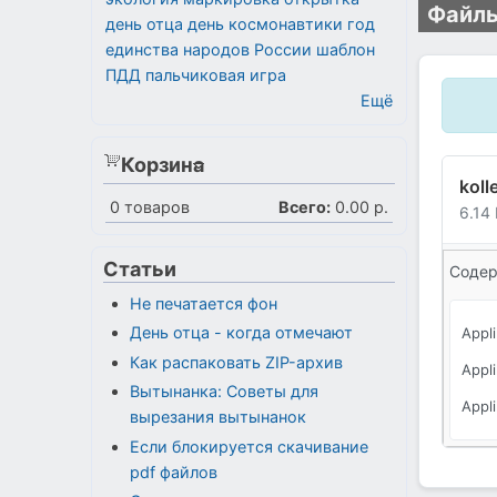
Файлы
день отца
день космонавтики
год
единства народов России
шаблон
ПДД
пальчиковая игра
Ещё
Корзина
koll
0
товаров
Всего:
0.00 р.
6.14
Статьи
Содер
Не печатается фон
День отца - когда отмечают
Appli
Как распаковать ZIP-архив
Appli
Вытынанка: Советы для
Appli
вырезания вытынанок
Если блокируется скачивание
pdf файлов