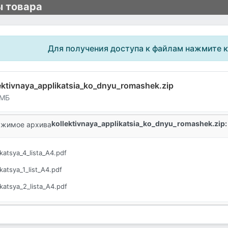
 товара
Для получения доступа к файлам нажмите 
ektivnaya_applikatsia_ko_dnyu_romashek.zip
 МБ
kollektivnaya_applikatsia_ko_dnyu_romashek.zip:
жимое архива
katsya_4_lista_A4.pdf
katsya_1_list_A4.pdf
katsya_2_lista_A4.pdf