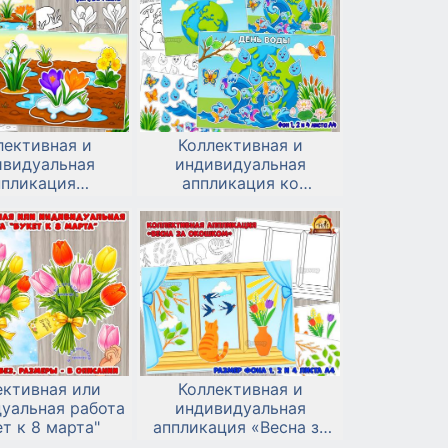
лективная и
Коллективная и
ивидуальная
индивидуальная
ппликация
аппликация ко
рвоцветы»
Всемирному дню
Водных ресурсов — 22
марта
ективная или
Коллективная и
уальная работа
индивидуальная
т к 8 марта"
аппликация «Весна за
окошком»