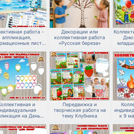
ективная работа -
Декорации или
Коллект
аппликация,
коллективная работа
Дню
рмационные листы
«Русская береза»
младш
лгоритмы лепки и
вания ко Дню китов
и дельфинов.
Коллективная и
Передвижка и
Колл
ндивидуальная
творческая работа на
индивид
пликация на День
тему Клубника
к 9 м
ты детей «Мечтаю
черно-
о...»