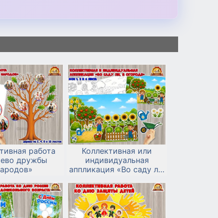
тивная работа
Коллективная или
ево дружбы
индивидуальная
народов»
аппликация «Во саду ли,
в огороде»