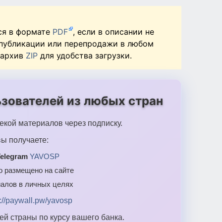
ся в формате
PDF
, если в описании не
 публикации или перепродажи в любом
 архив
ZIP
для удобства загрузки.
зователей из любых стран
екой материалов через подписку.
ы получаете:
elegram
YAVOSP
то размещено на сайте
алов в личных целях
s://paywall.pw/yavosp
й страны по курсу вашего банка.