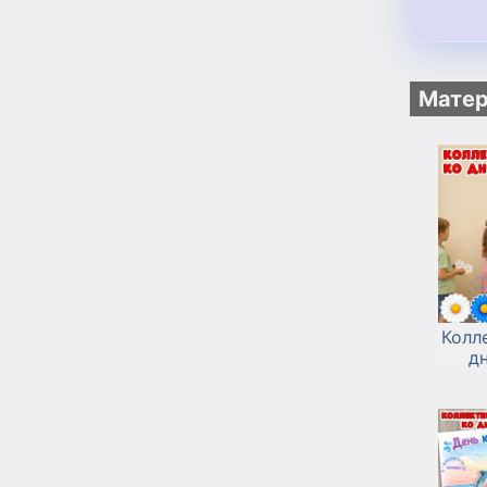
Матер
Колл
д