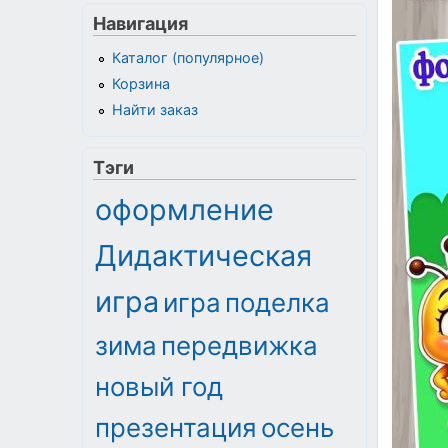
Навигация
Каталог (популярное)
Корзина
Найти заказ
Тэги
оформление
Дидактическая
игра
игра
поделка
зима
передвижка
новый год
презентация
осень