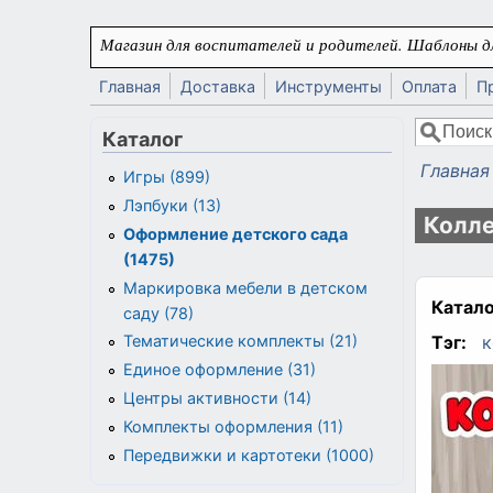
Перейти к основному содержанию
Магазин для воспитателей и родителей. Шаблоны дл
Главная
Доставка
Инструменты
Оплата
П
Поиск
Каталог
Форма
Главная
Игры (899)
Вы здес
Лэпбуки (13)
Колле
Оформление детского сада
(1475)
Маркировка мебели в детском
Катало
саду (78)
Тэг:
к
Тематические комплекты (21)
Единое оформление (31)
Центры активности (14)
Комплекты оформления (11)
Передвижки и картотеки (1000)