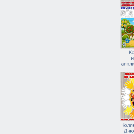
К
и
аппли
Колл
Дню