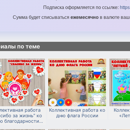
Подписка оформляется по ссылке:
http
Сумма будет списываться
ежемесячно
в валюте ваше
иалы по теме
лективная работа
Коллективная работа ко
Коллек
сибо за жизнь" ко
дню флага России
«Ле
ю благодарности
елям - 22 декабря.