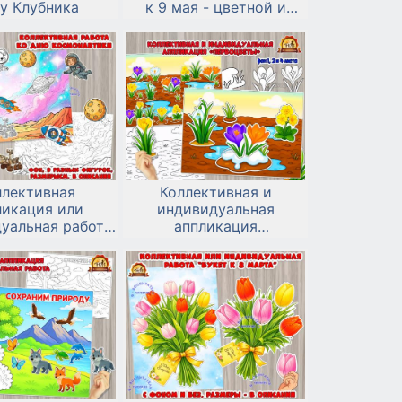
у Клубника
к 9 мая - цветной и
черно-белый вариант
ллективная
Коллективная и
ликация или
индивидуальная
уальная работа
аппликация
осмонавтики 12
«Первоцветы»
апреля