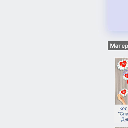
Матер
Кол
"Спа
Дн
родит