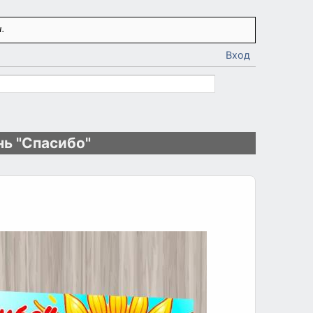
.
Вход
нь "Спасибо"