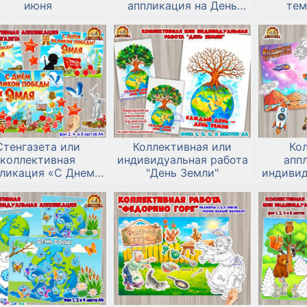
июня
аппликация на День
тем
защиты детей «Мечтаю
о...»
Стенгазета или
Коллективная или
Ко
коллективная
индивидуальная работа
апп
ликация «С Днем
"День Земли"
индивид
икой Победы!» к 9
к дню к
мая