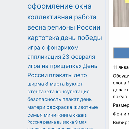
оформление окна
коллективная работа
весна
регионы России
картотека
день победы
игра с фонариком
аппликация
23 февраля
игра на прищепках
День
11 янв
России
плакаты
лето
Обсуди
слова 
ширма
8 марта
Буклет
делает
стенгазета
консультация
яркую 
безопасность
плакат
день
Размер
матери
раскраска
животные
Фон и 
семья
мини-книга
сказка
Россия
рамка
вывеска
9 мая
Выбир
экология
маркировка
открытка