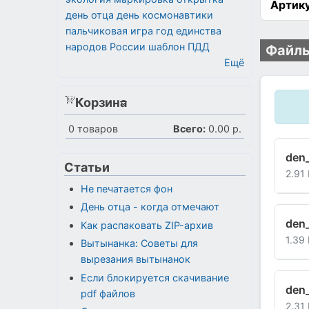
Артику
день отца
день космонавтики
пальчиковая игра
год единства
народов России
шаблон
ПДД
Файлы
Ещё
Корзина
0
товаров
Всего:
0.00 р.
den_
Статьи
2.91
Не печатается фон
День отца - когда отмечают
den_
Как распаковать ZIP-архив
1.39
Вытынанка: Советы для
вырезания вытынанок
Если блокируется скачивание
den_
pdf файлов
2.31