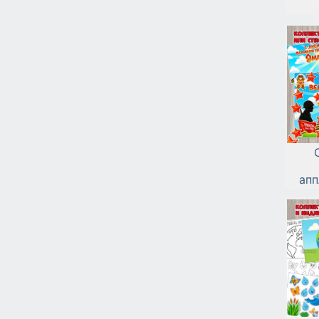
апп
Вел