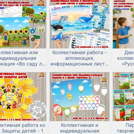
оллективная или
Коллективная работа -
Дек
ндивидуальная
аппликация,
коллек
кация «Во саду ли,
информационные листы
«Рус
в огороде»
и алгоритмы лепки и
рисования ко Дню китов
и дельфинов.
ективная работа ко
Коллективная и
Пе
 Защиты детей - 1
индивидуальная
творче