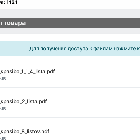
л:
1121
 товара
Для получения доступа к файлам нажмите 
spasibo_1_i_4_lista.pdf
 МБ
spasibo_2_lista.pdf
 МБ
spasibo_8_listov.pdf
 МБ