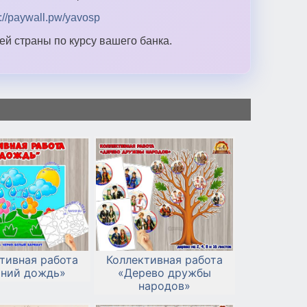
s://paywall.pw/yavosp
й страны по курсу вашего банка.
тивная работа
Коллективная работа
тний дождь»
«Дерево дружбы
народов»