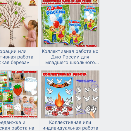
орации или
Коллективная работа ко
тивная работа
Дню России для
ская береза»
младшего школьного
возраста
редвижка и
Коллективная или
ская работа на
индивидуальная работа