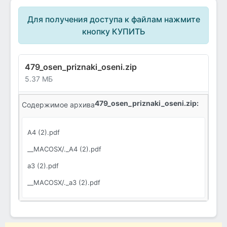
Для получения доступа к файлам нажмите
кнопку КУПИТЬ
479_osen_priznaki_oseni.zip
5.37 МБ
479_osen_priznaki_oseni.zip:
Содержимое архива
A4 (2).pdf
__MACOSX/._A4 (2).pdf
a3 (2).pdf
__MACOSX/._a3 (2).pdf