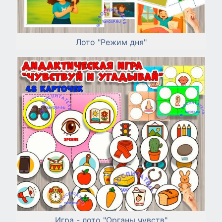
Лото "Режим дня"
Игра - лото "Органы чувств"