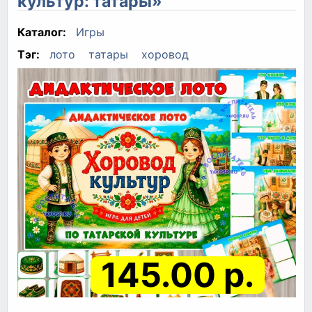
культур: татары»
Каталог:
Игры
Тэг:
лото
татары
хоровод
145.00 р.