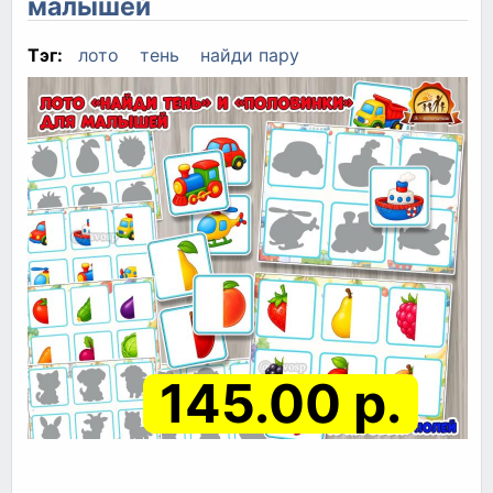
малышей
Тэг:
лото
тень
найди пару
145.00 р.