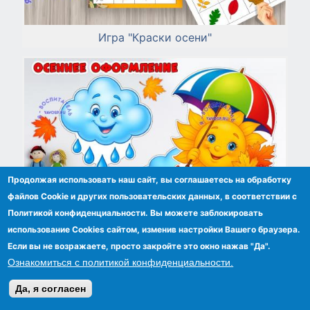
Игра "Краски осени"
Продолжая использовать наш сайт, вы соглашаетесь на обработку
файлов Сookie и других пользовательских данных, в соответствии с
Политикой конфиденциальности. Вы можете заблокировать
использование Cookies сайтом, изменив настройки Вашего браузера.
Если вы не возражаете, просто закройте это окно нажав "Да".
Ознакомиться с политикой конфиденциальности.
Осеннее оформление
Да, я согласен