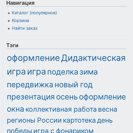
Навигация
Каталог (популярное)
Корзина
Найти заказ
Тэги
оформление
Дидактическая
игра
игра
поделка
зима
передвижка
новый год
презентация
осень
оформление
окна
коллективная работа
весна
регионы России
картотека
день
победы
игра с фонариком