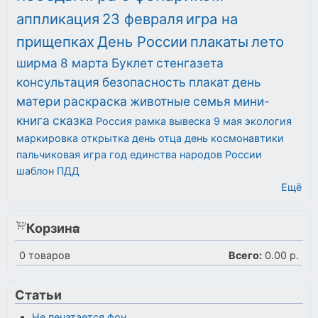
аппликация
23 февраля
игра на
прищепках
День России
плакаты
лето
ширма
8 марта
Буклет
стенгазета
консультация
безопасность
плакат
день
матери
раскраска
животные
семья
мини-
книга
сказка
Россия
рамка
вывеска
9 мая
экология
маркировка
открытка
день отца
день космонавтики
пальчиковая игра
год единства народов России
шаблон
ПДД
Ещё
Корзина
0
товаров
Всего:
0.00 р.
Статьи
Не печатается фон