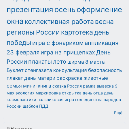
презентация
осень
оформление
окна
коллективная работа
весна
регионы России
картотека
день
победы
игра с фонариком
аппликация
23 февраля
игра на прищепках
День
России
плакаты
лето
ширма
8 марта
Буклет
стенгазета
консультация
безопасность
плакат
день матери
раскраска
животные
семья
мини-книга
сказка
Россия
рамка
вывеска
9
мая
экология
маркировка
открытка
день отца
день
космонавтики
пальчиковая игра
год единства народов
России
шаблон
ПДД
Ещё