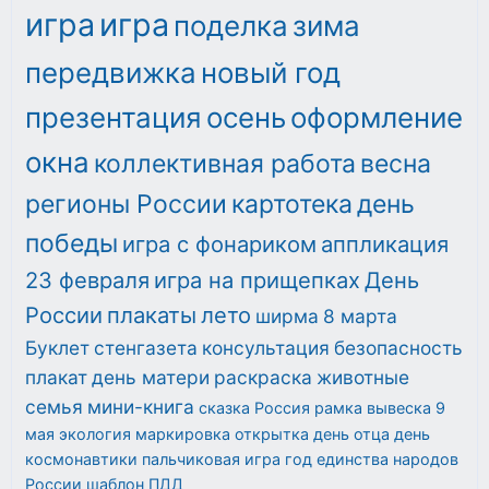
игра
игра
поделка
зима
передвижка
новый год
презентация
осень
оформление
окна
коллективная работа
весна
регионы России
картотека
день
победы
игра с фонариком
аппликация
23 февраля
игра на прищепках
День
России
плакаты
лето
ширма
8 марта
Буклет
стенгазета
консультация
безопасность
плакат
день матери
раскраска
животные
семья
мини-книга
сказка
Россия
рамка
вывеска
9
мая
экология
маркировка
открытка
день отца
день
космонавтики
пальчиковая игра
год единства народов
России
шаблон
ПДД