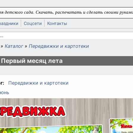
я детского сада. Скачать, распечатать и сделать своими руками
раздники
Соцсети
Контакты
 поиска
»
Каталог
»
Передвижки и картотеки
ь
 Первый месяц лета
г:
Передвижки и картотеки
юнь