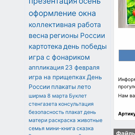
презентация
осень
оформление окна
коллективная работа
весна
регионы России
картотека
день победы
игра с фонариком
аппликация
23 февраля
игра на прищепках
День
Информ
России
плакаты
лето
прогул
ширма
8 марта
Буклет
Нам ва
стенгазета
консультация
безопасность
плакат
день
Артику
матери
раскраска
животные
семья
мини-книга
сказка
Файлы