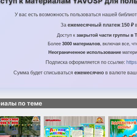
ступ к материалам YAVOSP для поль
У вас есть возможность пользоваться нашей библиот
За
ежемесячный платеж 150 ₽
в
Доступ к
закрытой части группы в T
Более
3000 материалов
, включая все, ч
Неограниченное использование
матери
Подписка оформляется по ссылке:
http
Сумма будет списываться
ежемесячно
в валюте ваше
иалы по теме