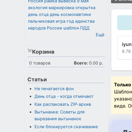
Россия
рамка
вывеска
9 мая
экология
маркировка
открытка
день отца
день космонавтики
пальчиковая игра
год единства
народов России
шаблон
ПДД
Ещё
iyun
Корзина
8.78
0
товаров
Всего:
0.00 р.
Статьи
Только
Не печатается фон
Шаблон
День отца - когда отмечают
указан
Как распаковать ZIP-архив
виде. 
Вытынанка: Советы для
вырезания вытынанок
Если блокируется скачивание