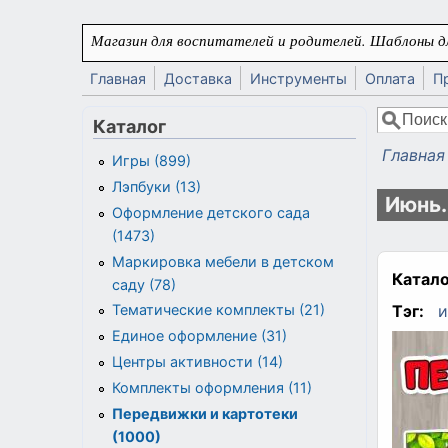
Перейти к основному содержанию
Магазин для воспитателей и родителей. Шаблоны дл
Главная
Доставка
Инструменты
Оплата
П
Поиск
Каталог
Форма
Главная
Игры (899)
Вы здес
Лэпбуки (13)
Июнь.
Оформление детского сада
(1473)
Маркировка мебели в детском
Катало
саду (78)
Тэг:
и
Тематические комплекты (21)
Единое оформление (31)
Центры активности (14)
Комплекты оформления (11)
Передвижки и картотеки
(1000)