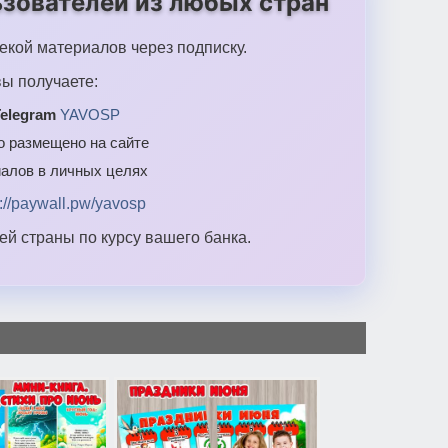
зователей из любых стран
екой материалов через подписку.
ы получаете:
elegram
YAVOSP
то размещено на сайте
алов в личных целях
s://paywall.pw/yavosp
й страны по курсу вашего банка.