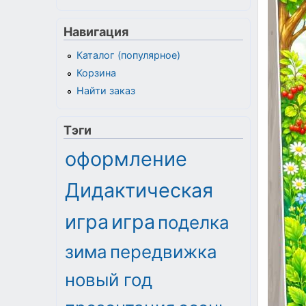
Навигация
Каталог (популярное)
Корзина
Найти заказ
Тэги
оформление
Дидактическая
игра
игра
поделка
зима
передвижка
новый год