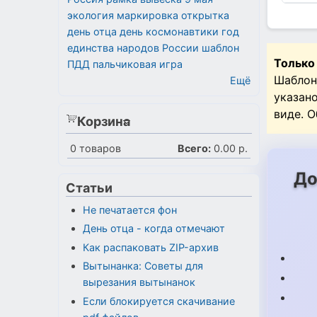
экология
маркировка
открытка
день отца
день космонавтики
год
единства народов России
шаблон
Только
ПДД
пальчиковая игра
Шаблон
Ещё
указан
виде. 
Корзина
0
товаров
Всего:
0.00 р.
До
Статьи
Не печатается фон
День отца - когда отмечают
Как распаковать ZIP-архив
Вытынанка: Советы для
вырезания вытынанок
Если блокируется скачивание