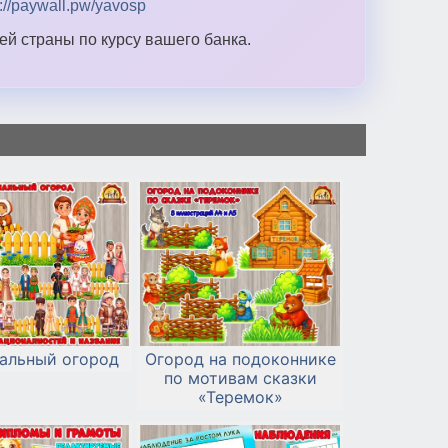
s://paywall.pw/yavosp
й страны по курсу вашего банка.
альный огород
Огород на подоконнике
по мотивам сказки
«Теремок»