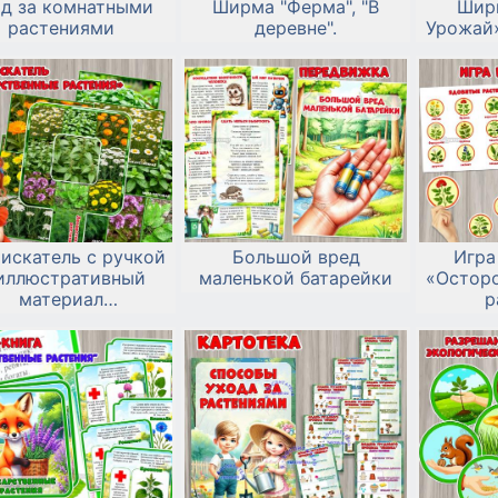
д за комнатными
Ширма "Ферма", "В
Шир
растениями
деревне".
Урожай»
искатель с ручкой
Большой вред
Игра
иллюстративный
маленькой батарейки
«Остор
материал
р
Лекарственные
растения»