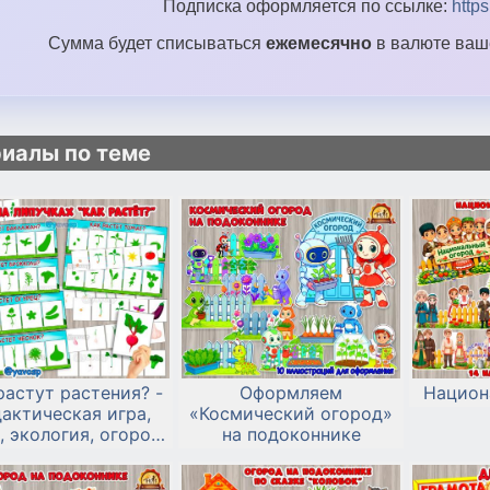
Подписка оформляется по ссылке:
http
Сумма будет списываться
ежемесячно
в валюте ваше
иалы по теме
растут растения? -
Оформляем
Национ
актическая игра,
«Космический огород»
, экология, огород
на подоконнике
на подоконнике