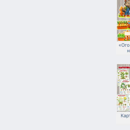
«Ого
н
Кар