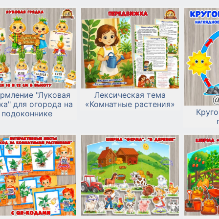
рмление "Луковая
Лексическая тема
ка" для огорода на
«Комнатные растения»
Круго
подоконнике