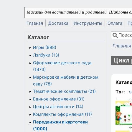
Перейти к основному содержанию
Магазин для воспитателей и родителей. Шаблоны дл
Главная
Доставка
Инструменты
Оплата
П
Поиск
Каталог
Форма
Главная
Игры (898)
Вы здес
Лэпбуки (13)
Цикл 
Оформление детского сада
(1473)
Маркировка мебели в детском
Катало
саду (78)
Тэг:
э
Тематические комплекты (21)
Единое оформление (31)
Центры активности (14)
Комплекты оформления (11)
Передвижки и картотеки
(1000)