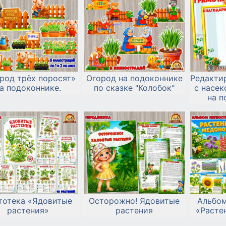
род трёх поросят»
Огород на подоконнике
Редакти
а подоконнике.
по сказке "Колобок"
с насе
на п
тотека «Ядовитые
Осторожно! Ядовитые
Альбо
растения»
растения
«Расте