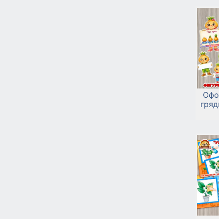
Офо
гряд