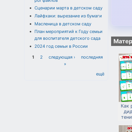
pdf файлов
Сценарии марта в детском саду
Лайфхаки: вырезание из бумаги
Масленица в детском саду
План мероприятий к Году семьи
для воспитателя детского сада
Матер
2024 год семьи в России
Страницы
1
2
следующая ›
последняя
»
ещё
Как 
дид
тени