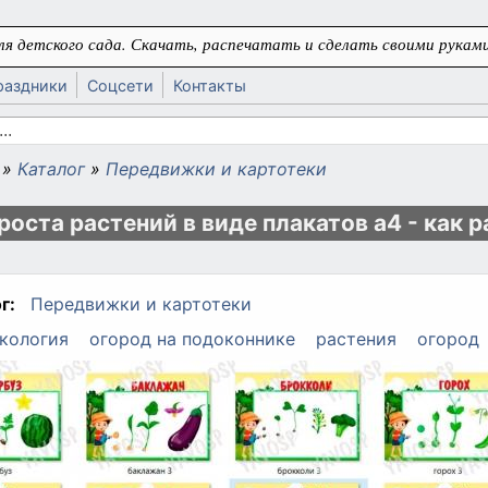
я детского сада. Скачать, распечатать и сделать своими руками
раздники
Соцсети
Контакты
 поиска
»
Каталог
»
Передвижки и картотеки
ь
роста растений в виде плакатов а4 - как 
г:
Передвижки и картотеки
кология
огород на подоконнике
растения
огород