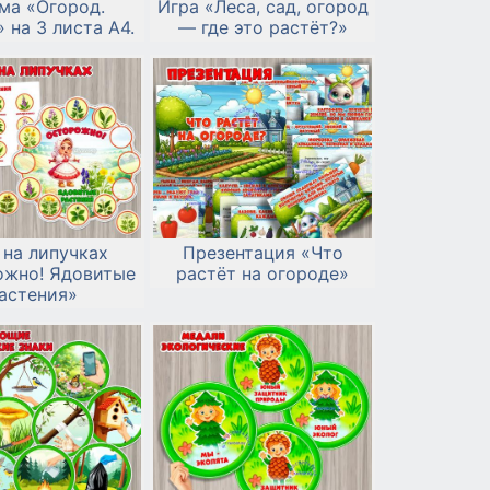
ма «Огород.
Игра «Леса, сад, огород
 на 3 листа А4.
— где это растёт?»
 на липучках
Презентация «Что
ожно! Ядовитые
растёт на огороде»
астения»