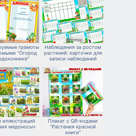
руемые грамоты
Наблюдения за ростом
комыми "Огород
растений: карточки для
одоконнике"
записи наблюдений
м иллюстраций
Плакат с QR-кодами
ния медоносы»
"Растения красной
книги"