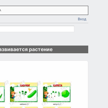
.
Вход
развивается растение