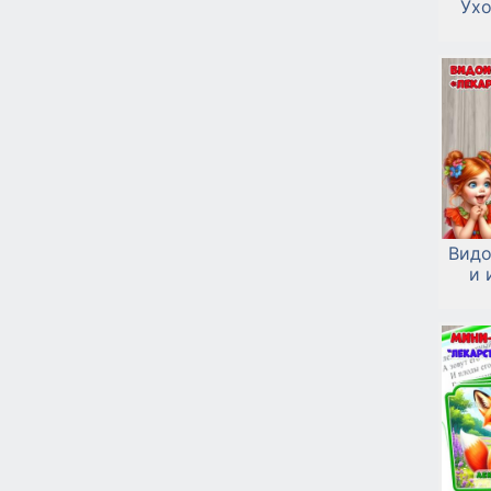
Ухо
Видо
и 
«