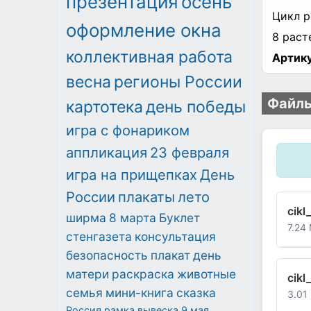
презентация
осень
Цикл р
оформление окна
8 раст
коллективная работа
Артику
весна
регионы России
Файлы
картотека
день победы
игра с фонариком
аппликация
23 февраля
игра на прищепках
День
России
плакаты
лето
cikl
ширма
8 марта
Буклет
7.24
стенгазета
консультация
безопасность
плакат
день
матери
раскраска
животные
cikl
семья
мини-книга
сказка
3.01
Россия
рамка
вывеска
9 мая