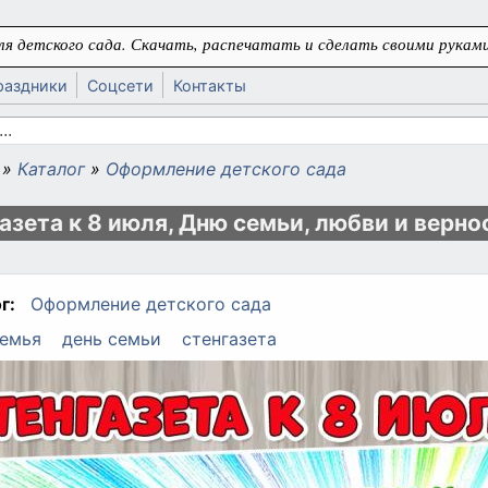
я детского сада. Скачать, распечатать и сделать своими руками
раздники
Соцсети
Контакты
 поиска
»
Каталог
»
Оформление детского сада
ь
азета к 8 июля, Дню семьи, любви и верно
г:
Оформление детского сада
емья
день семьи
стенгазета