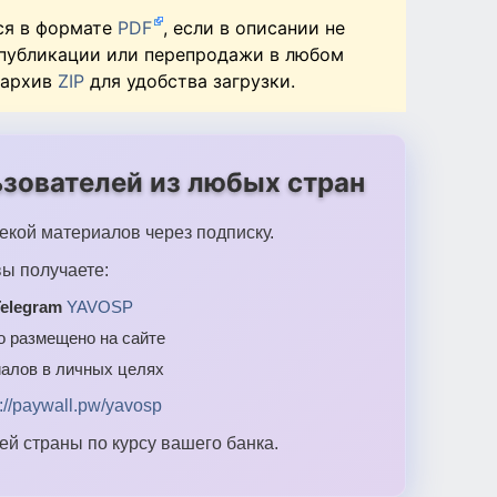
ся в формате
PDF
, если в описании не
 публикации или перепродажи в любом
 архив
ZIP
для удобства загрузки.
зователей из любых стран
екой материалов через подписку.
ы получаете:
elegram
YAVOSP
то размещено на сайте
алов в личных целях
s://paywall.pw/yavosp
й страны по курсу вашего банка.