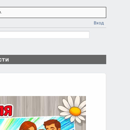
.
Вход
сти