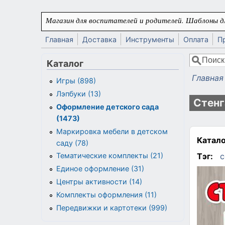
Перейти к основному содержанию
Магазин для воспитателей и родителей. Шаблоны дл
Главная
Доставка
Инструменты
Оплата
П
Поиск
Каталог
Форма
Главная
Игры (898)
Вы здес
Лэпбуки (13)
Стенг
Оформление детского сада
(1473)
Маркировка мебели в детском
Катало
саду (78)
Тэг:
с
Тематические комплекты (21)
Единое оформление (31)
Центры активности (14)
Комплекты оформления (11)
Передвижки и картотеки (999)