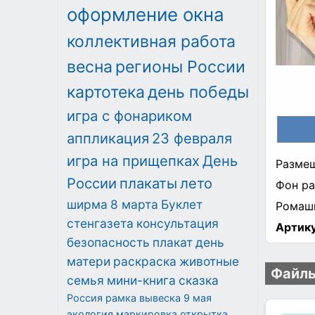
оформление окна
коллективная работа
весна
регионы России
картотека
день победы
игра с фонариком
аппликация
23 февраля
игра на прищепках
День
Размещ
России
плакаты
лето
Фон рас
ширма
8 марта
Буклет
Ромашк
стенгазета
консультация
Артику
безопасность
плакат
день
матери
раскраска
животные
Файлы
семья
мини-книга
сказка
Россия
рамка
вывеска
9 мая
экология
маркировка
открытка