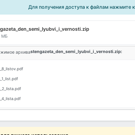
Для получения доступа к файлам нажмите 
gazeta_den_semi_lyubvi_i_vernosti.zip
7 МБ
stengazeta_den_semi_lyubvi_i_vernosti.zip:
жимое архива
_8_listov.pdf
1_list.pdf
2_lista.pdf
4_lista.pdf