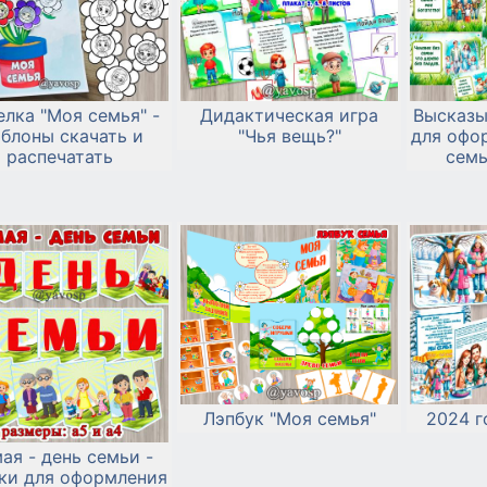
лка "Моя семья" -
Дидактическая игра
Высказы
блоны скачать и
"Чья вещь?"
для офо
распечатать
семь
ра
Лэпбук "Моя семья"
2024 г
мая - день семьи -
ки для оформления