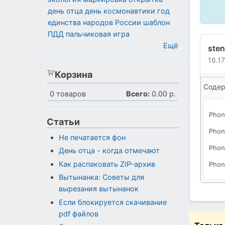
день отца
день космонавтики
год
единства народов России
шаблон
ПДД
пальчиковая игра
Ещё
sten
16.1
Корзина
Содер
0
товаров
Всего:
0.00 р.
Phon
Статьи
Phon_
Не печатается фон
Phon_
День отца - когда отмечают
Как распаковать ZIP-архив
Phon_
Вытынанка: Советы для
вырезания вытынанок
Если блокируется скачивание
pdf файлов