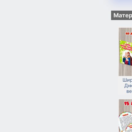
Матер
Шир
Дн
ве