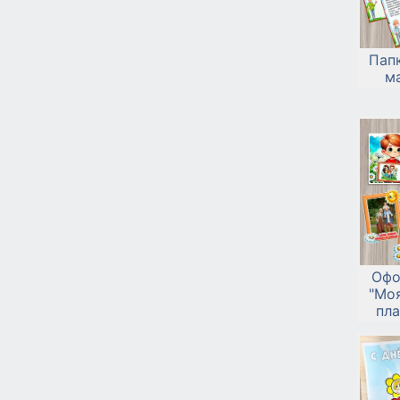
Пап
ма
Офо
"Моя
пла