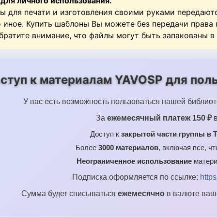
 для личного использования.
ы для печати и изготовления своими руками передают
о иное. Купить шаблоны Вы можете без передачи права
Обратите внимание, что файлы могут быть запакованы в
ступ к материалам YAVOSP для поль
У вас есть возможность пользоваться нашей библиот
За
ежемесячный платеж 150 ₽
в
Доступ к
закрытой части группы в T
Более
3000 материалов
, включая все, ч
Неограниченное использование
матери
Подписка оформляется по ссылке:
http
Сумма будет списываться
ежемесячно
в валюте ваше