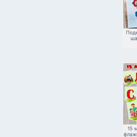
Поде
ша
15 
флаж