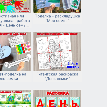
ективная или
Поделка - раскладушка
уальная работа
"Моя семья"
я - День семьи,
и и верности
ет-поделка на
Гигантская раскраска
ень семьи
"День семьи"