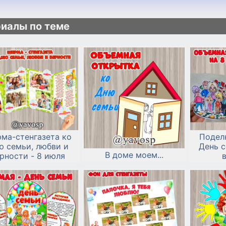
иалы по теме
ма-стенгазета ко
Поделк
ю семьи, любви и
День с
В доме моем...
рности - 8 июля