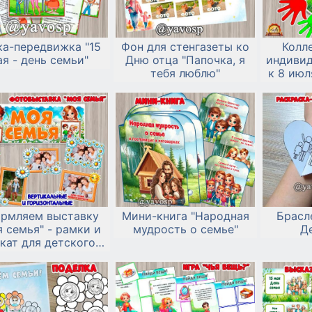
ка-передвижка "15
Фон для стенгазеты ко
Колл
я - день семьи"
Дню отца "Папочка, я
индивид
тебя люблю"
к 8 июл
любв
рмляем выставку
Мини-книга "Народная
Брасл
 семья" - рамки и
мудрость о семье"
Д
кат для детского
сада