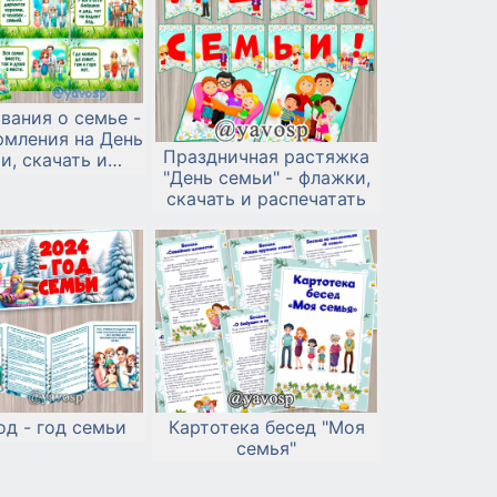
вания о семье -
рмления на День
Праздничная растяжка
и, скачать и
"День семьи" - флажки,
спечатать
скачать и распечатать
од - год семьи
Картотека бесед "Моя
семья"