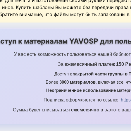
ы для печати и изготовления своими руками передают
о иное. Купить шаблоны Вы можете без передачи права
Обратите внимание, что файлы могут быть запакованы в
ступ к материалам YAVOSP для поль
У вас есть возможность пользоваться нашей библиот
За
ежемесячный платеж 150 ₽
в
Доступ к
закрытой части группы в T
Более
3000 материалов
, включая все, ч
Неограниченное использование
матери
Подписка оформляется по ссылке:
http
Сумма будет списываться
ежемесячно
в валюте ваше