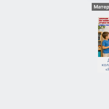
Матер
кол
«