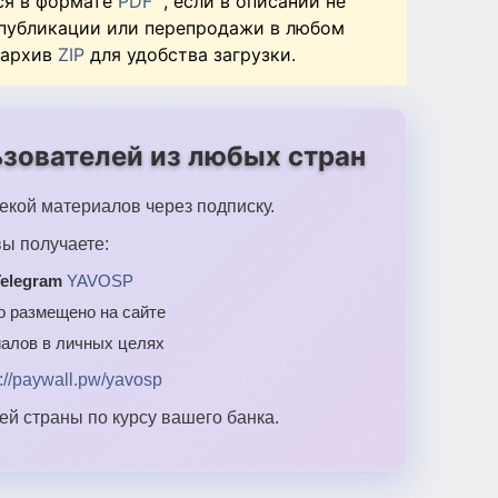
ся в формате
PDF
, если в описании не
 публикации или перепродажи в любом
 архив
ZIP
для удобства загрузки.
зователей из любых стран
екой материалов через подписку.
ы получаете:
elegram
YAVOSP
то размещено на сайте
алов в личных целях
s://paywall.pw/yavosp
й страны по курсу вашего банка.