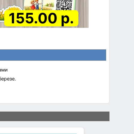
155.00 р.
ами
березе.