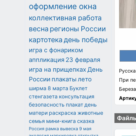
оформление окна
коллективная работа
весна
регионы России
картотека
день победы
игра с фонариком
аппликация
23 февраля
игра на прищепках
День
Русска
России
плакаты
лето
При пе
ширма
8 марта
Буклет
Береза 
стенгазета
консультация
Артику
безопасность
плакат
день
матери
раскраска
животные
Файлы
семья
мини-книга
сказка
Россия
рамка
вывеска
9 мая
экология
маркировка
открытка