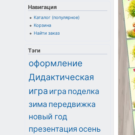
Навигация
Каталог (популярное)
Корзина
Найти заказ
Тэги
оформление
Дидактическая
игра
игра
поделка
зима
передвижка
новый год
презентация
осень