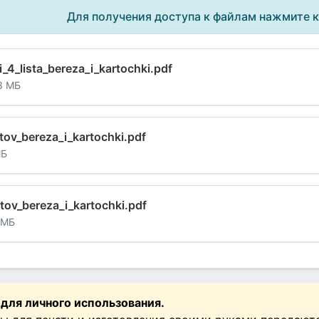
Для получения доступа к файлам нажмите 
i_4_lista_bereza_i_kartochki.pdf
3 МБ
stov_bereza_i_kartochki.pdf
МБ
stov_bereza_i_kartochki.pdf
 МБ
 для личного использования.