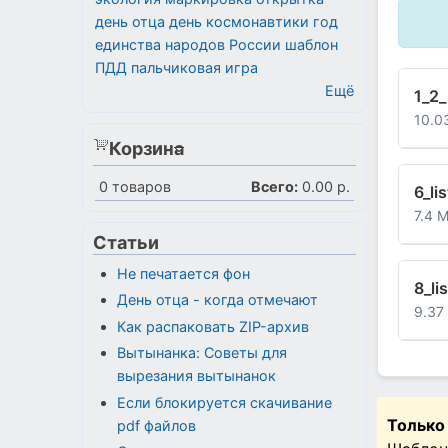
день отца
день космонавтики
год
единства народов России
шаблон
ПДД
пальчиковая игра
Ещё
1_2_
10.0
Корзина
0
товаров
Всего:
0.00 р.
6_li
7.4 
Статьи
Не печатается фон
8_li
День отца - когда отмечают
9.37
Как распаковать ZIP-архив
Вытынанка: Советы для
вырезания вытынанок
Если блокируется скачивание
Только
pdf файлов