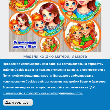
Медали ко Дню матери, 8 марта
Продолжая использовать наш сайт, вы соглашаетесь на обработку
файлов Сookie и других пользовательских данных, в соответствии с
Политикой конфиденциальности. Вы можете заблокировать
использование Cookies сайтом, изменив настройки Вашего браузера.
Если вы не возражаете, просто закройте это окно нажав "Да".
Ознакомиться с политикой конфиденциальности.
Да, я согласен