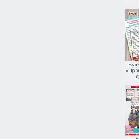
Бук
«Пра
д