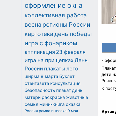
оформление окна
коллективная работа
весна
регионы России
картотека
день победы
игра с фонариком
аппликация
23 февраля
игра на прищепках
День
- офор
России
плакаты
лето
Плакат:
дети на
ширма
8 марта
Буклет
Речевы
стенгазета
консультация
К пост
безопасность
плакат
день
.
матери
раскраска
животные
семья
мини-книга
сказка
Россия
рамка
вывеска
9 мая
Артику