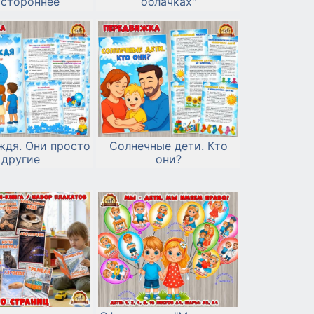
устороннее
облачках"
ждя. Они просто
Солнечные дети. Кто
другие
они?