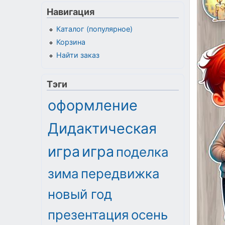
Навигация
Каталог (популярное)
Корзина
Найти заказ
Тэги
оформление
Дидактическая
игра
игра
поделка
зима
передвижка
новый год
презентация
осень