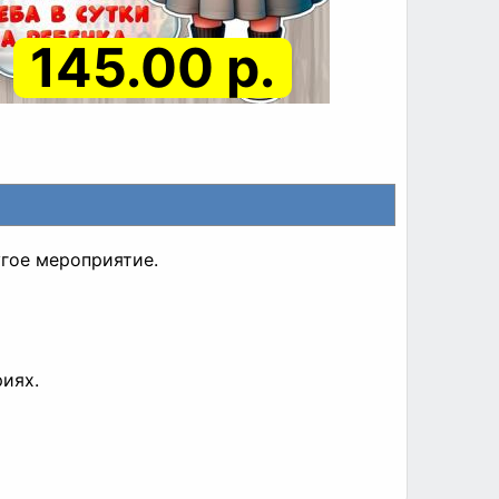
145.00 р.
угое мероприятие.
риях.