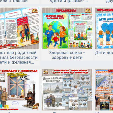
или столовой
«Дети и флажки-
дв
растяжка»
лет для родителей
Здоровая семья –
Дети до
вила безопасности:
здоровые дети
ети и железная
дорога»