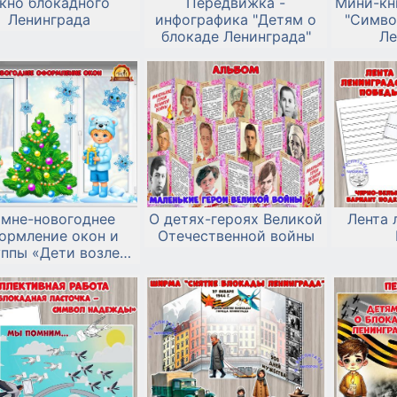
кно блокадного
Передвижка -
Мини-кн
Ленинграда
инфографика "Детям о
"Симво
блокаде Ленинграда"
Ле
мне-новогоднее
О детях-героях Великой
Лента 
ормление окон и
Отечественной войны
уппы «Дети возле
вогодней елочки»