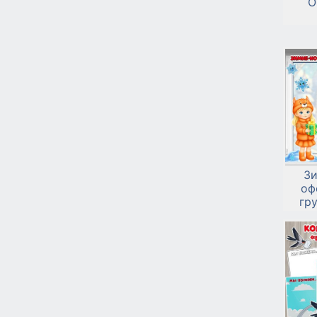
О
Зи
оф
гр
но