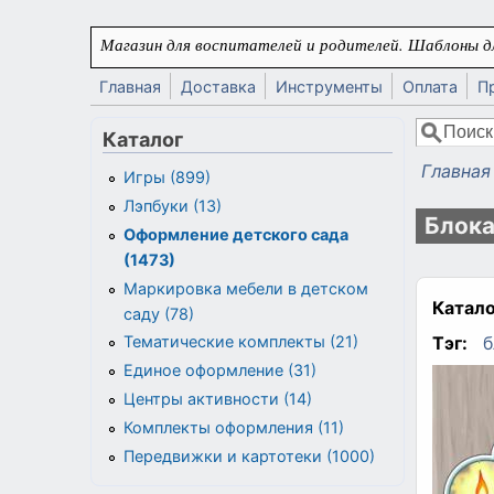
Перейти к основному содержанию
Магазин для воспитателей и родителей. Шаблоны дл
Главная
Доставка
Инструменты
Оплата
П
Поиск
Каталог
Форма
Главная
Игры (899)
Вы здес
Лэпбуки (13)
Блока
Оформление детского сада
(1473)
Маркировка мебели в детском
Катало
саду (78)
Тэг:
б
Тематические комплекты (21)
Единое оформление (31)
Центры активности (14)
Комплекты оформления (11)
Передвижки и картотеки (1000)