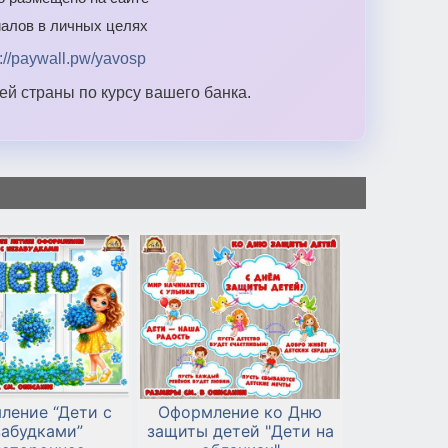
алов в личных целях
s://paywall.pw/yavosp
й страны по курсу вашего банка.
ление “Дети с
Оформление ко Дню
забудками”
защиты детей "Дети на