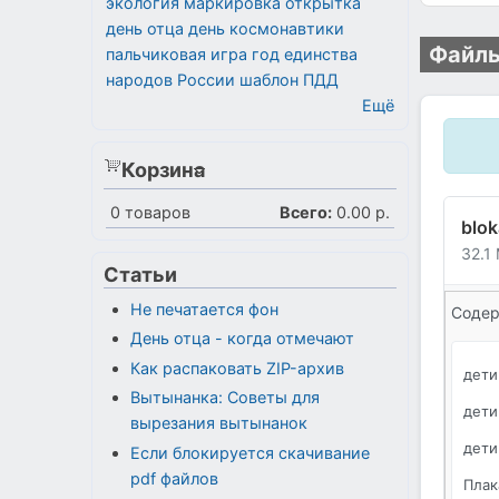
экология
маркировка
открытка
день отца
день космонавтики
Файлы
пальчиковая игра
год единства
народов России
шаблон
ПДД
Ещё
Корзина
0
товаров
Всего:
0.00 р.
blok
32.1
Статьи
Не печатается фон
Содер
День отца - когда отмечают
Как распаковать ZIP-архив
дети
Вытынанка: Советы для
дети
вырезания вытынанок
дети
Если блокируется скачивание
pdf файлов
Плак