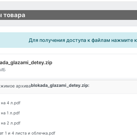
 товара
Для получения доступа к файлам нажмите 
ada_glazami_detey.zip
 МБ
blokada_glazami_detey.zip:
жимое архива
 на 4 л.pdf
 на 1 л.pdf
 на 2 л.pdf
ат 1 и 4 листа и облечка.pdf