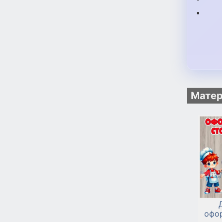
Матер
офо