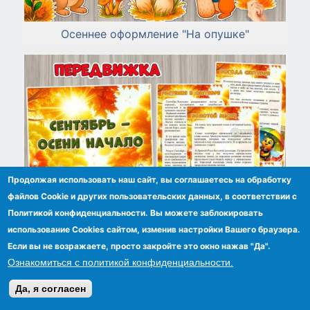
Осеннее оформление "На опушке"
Продолжая использовать наш сайт, вы соглашаетесь на обработку
файлов Сookie и других пользовательских данных, в соответствии с
Политикой конфиденциальности. Вы можете заблокировать
использование Cookies сайтом, изменив настройки Вашего браузера.
Если вы не возражаете, просто закройте это окно нажав "Да".
Ознакомиться с политикой конфиденциальности.
Сентябрь – осени начало
Да, я согласен