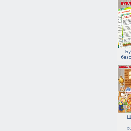
Бу
без
Ш
«