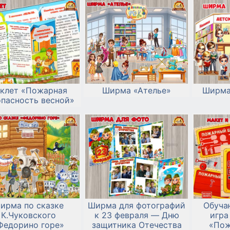
клет «Пожарная
Ширма «Ателье»
Ширма
опасность весной»
ирма по сказке
Ширма для фотографий
Обуча
К.Чуковского
к 23 февраля — Дню
игра
Федорино горе»
защитника Отечества
«Пож