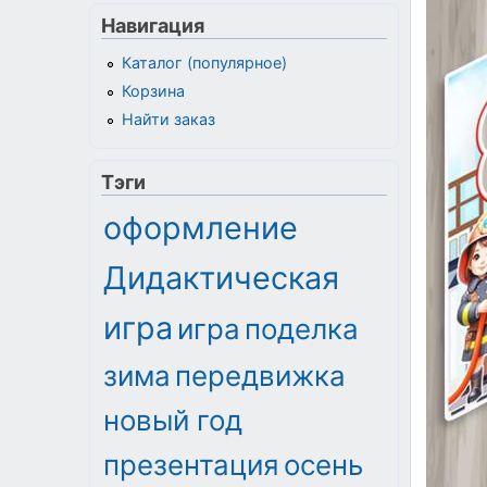
Навигация
Каталог (популярное)
Корзина
Найти заказ
Тэги
оформление
Дидактическая
игра
игра
поделка
зима
передвижка
новый год
презентация
осень