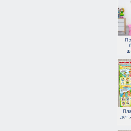
Пр
ш
Пла
деть