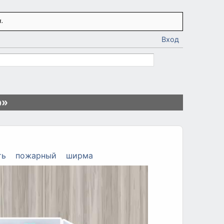
.
Вход
р»
ть
пожарный
ширма