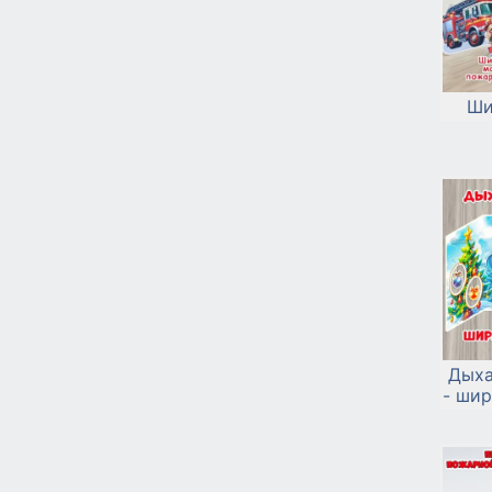
Ши
Дыха
- шир