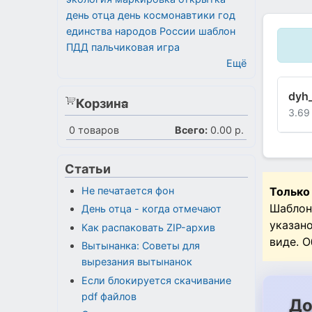
день отца
день космонавтики
год
единства народов России
шаблон
ПДД
пальчиковая игра
Ещё
dyh
Корзина
3.69
0
товаров
Всего:
0.00 р.
Статьи
Не печатается фон
Только
Шаблон
День отца - когда отмечают
указан
Как распаковать ZIP-архив
виде. 
Вытынанка: Советы для
вырезания вытынанок
Если блокируется скачивание
pdf файлов
До