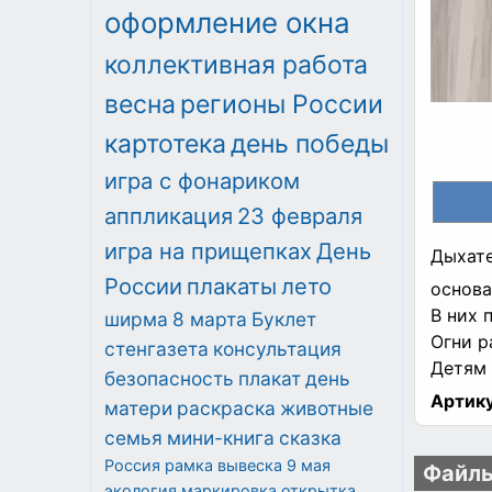
оформление окна
коллективная работа
весна
регионы России
картотека
день победы
игра с фонариком
аппликация
23 февраля
игра на прищепках
День
Дыхат
России
плакаты
лето
основа
В них 
ширма
8 марта
Буклет
Огни р
стенгазета
консультация
Детям 
безопасность
плакат
день
Артику
матери
раскраска
животные
семья
мини-книга
сказка
Россия
рамка
вывеска
9 мая
Файлы
экология
маркировка
открытка