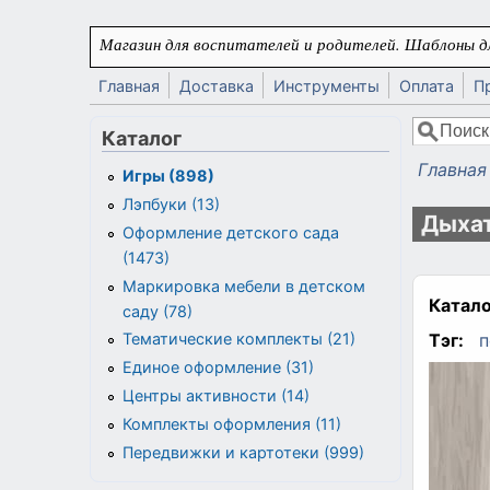
Перейти к основному содержанию
Магазин для воспитателей и родителей. Шаблоны дл
Главная
Доставка
Инструменты
Оплата
П
Поиск
Каталог
Форма
Главная
Игры (898)
Вы здес
Лэпбуки (13)
Дыхат
Оформление детского сада
(1473)
Маркировка мебели в детском
Катало
саду (78)
Тэг:
п
Тематические комплекты (21)
Единое оформление (31)
Центры активности (14)
Комплекты оформления (11)
Передвижки и картотеки (999)