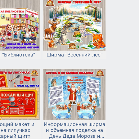
 "Библиотека"
Ширма "Весенний лес"
ющий макет и
Информационная ширма
 на липучках
и объемная поделка на
арный щит»
День Деда Мороза и