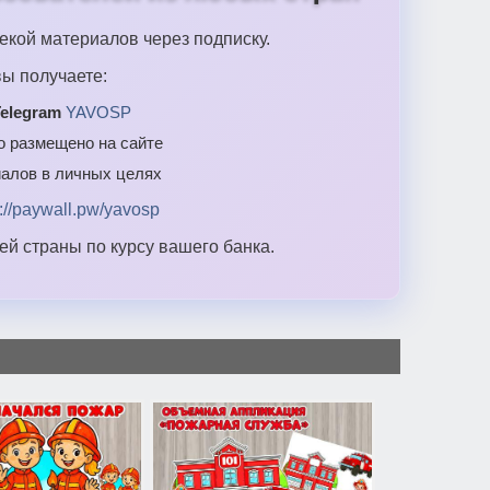
екой материалов через подписку.
ы получаете:
elegram
YAVOSP
то размещено на сайте
алов в личных целях
s://paywall.pw/yavosp
й страны по курсу вашего банка.