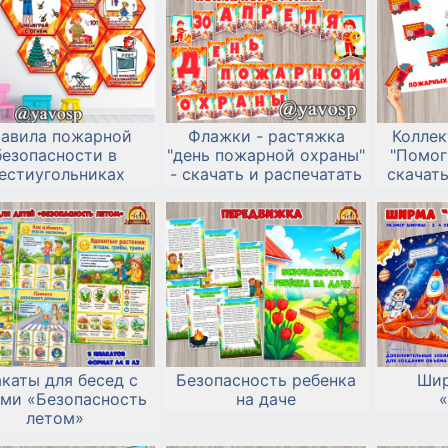
авила пожарной
Флажки - растяжка
Коллек
безопасности в
"день пожарной охраны"
"Помог
естиугольниках
- скачать и распечатать
скачать
каты для бесед с
Безопасность ребенка
Шир
ми «Безопасность
на даче
летом»