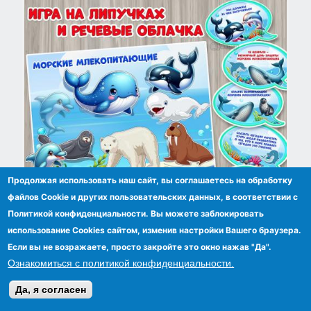
Продолжая использовать наш сайт, вы соглашаетесь на обработку
файлов Сookie и других пользовательских данных, в соответствии с
Политикой конфиденциальности. Вы можете заблокировать
19 февраля – Всемирный день защиты
использование Cookies сайтом, изменив настройки Вашего браузера.
морских млекопитающих.
Если вы не возражаете, просто закройте это окно нажав "Да".
Ознакомиться с политикой конфиденциальности.
Да, я согласен