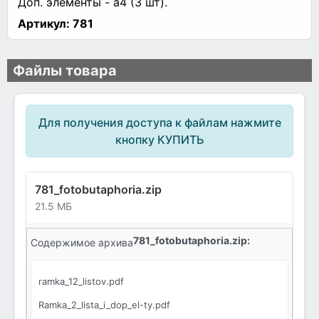
Доп. элементы - а4 (3 шт).
Артикул:
781
Файлы товара
Для получения доступа к файлам нажмите
кнопку КУПИТЬ
781_fotobutaphoria.zip
21.5 МБ
781_fotobutaphoria.zip:
Содержимое архива
ramka_12_listov.pdf
Ramka_2_lista_i_dop_el-ty.pdf