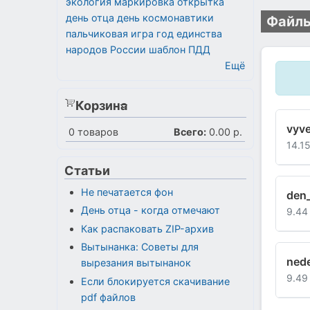
экология
маркировка
открытка
день отца
день космонавтики
Файлы
пальчиковая игра
год единства
народов России
шаблон
ПДД
Ещё
Корзина
vyve
0
товаров
Всего:
0.00 р.
14.1
Статьи
Не печатается фон
den_
День отца - когда отмечают
9.44
Как распаковать ZIP-архив
Вытынанка: Советы для
nede
вырезания вытынанок
9.49
Если блокируется скачивание
pdf файлов