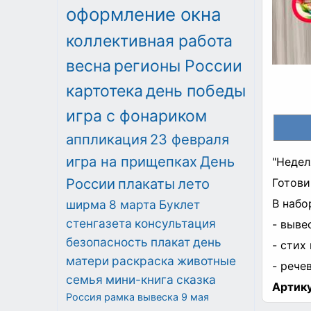
оформление окна
коллективная работа
весна
регионы России
картотека
день победы
игра с фонариком
аппликация
23 февраля
игра на прищепках
День
"Недел
России
плакаты
лето
Готови
В набо
ширма
8 марта
Буклет
стенгазета
консультация
- выве
безопасность
плакат
день
- стих
матери
раскраска
животные
- рече
семья
мини-книга
сказка
Артику
Россия
рамка
вывеска
9 мая