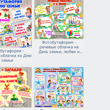
Фотобутафория -
речевые облачка на
бутафория -
День семьи, любви и
 облачка ко Дню
верности - 8 июля
семьи