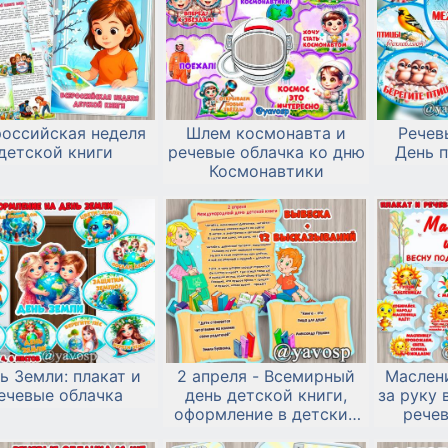
российская неделя
Шлем космонавта и
Речев
детской книги
речевые облачка ко дню
День п
Космонавтики
ь Земли: плакат и
2 апреля - Всемирный
Маслени
ечевые облачка
день детской книги,
за руку 
оформление в детский
речев
сад
скачать