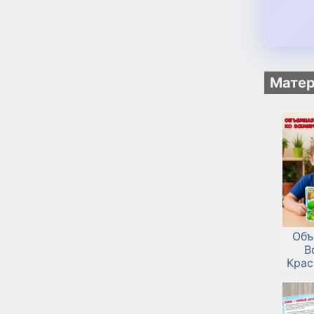
Матер
Объ
В
Крас