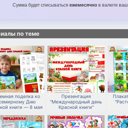
Сумма будет списываться
ежемесячно
в валюте ваше
иалы по теме
емная поделка ко
Презентация
Плака
семирному Дню
"Международный день
"Раст
ной книги — 8 мая
Красной книги"