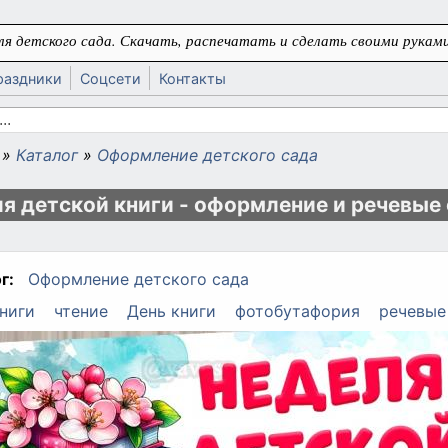
я детского сада. Скачать, распечатать и сделать своими руками
раздники
Соцсети
Контакты
 поиска
»
Каталог
»
Оформление детского сада
ь
я детской книги - оформление и речевые 
г:
Оформление детского сада
ниги
чтение
День книги
фотобутафория
речевые