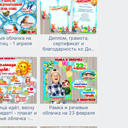
ые облачка на
Диплом, грамота,
тиц - 1 апреля
сертификат и
благодарность ко Дню
детской книги
ца идёт, весну
Рамка и речевые
ведет! - плакат и
облачка на 23 февраля
ые облачка -
 и распечатать