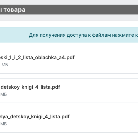
 товара
Для получения доступа к файлам нажмите 
ski_1_i_2_lista_oblachka_a4.pdf
5 МБ
detskoy_knigi_4_lista.pdf
 МБ
lya_detskoy_knigi_4_lista.pdf
 МБ