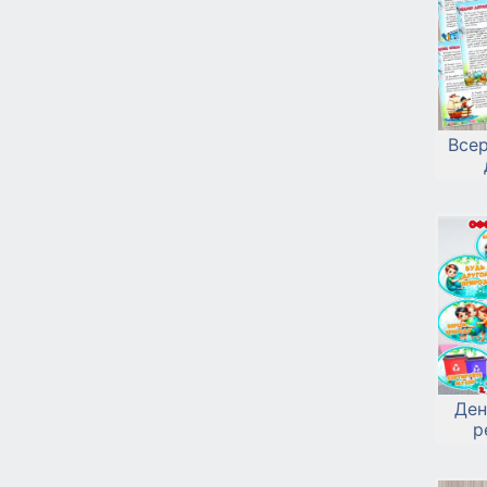
Все
Ден
р