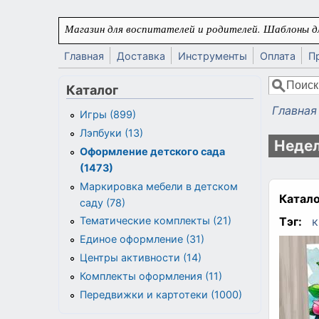
Перейти к основному содержанию
Магазин для воспитателей и родителей. Шаблоны дл
Главная
Доставка
Инструменты
Оплата
П
Поиск
Каталог
Форма
Главная
Игры (899)
Вы здес
Лэпбуки (13)
Недел
Оформление детского сада
(1473)
Маркировка мебели в детском
Катало
саду (78)
Тэг:
к
Тематические комплекты (21)
Единое оформление (31)
Центры активности (14)
Комплекты оформления (11)
Передвижки и картотеки (1000)