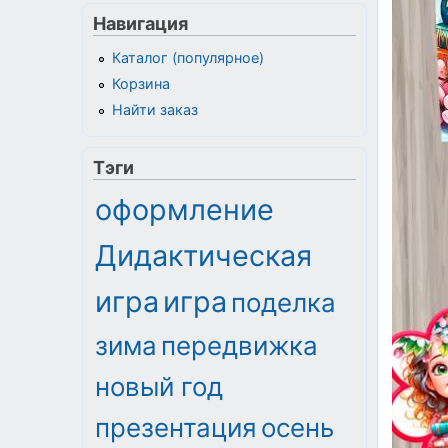
Навигация
Каталог (популярное)
Корзина
Найти заказ
Тэги
оформление
Дидактическая
игра
игра
поделка
зима
передвижка
новый год
презентация
осень