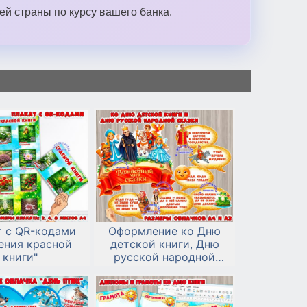
й страны по курсу вашего банка.
т с QR-кодами
Оформление ко Дню
ения красной
детской книги, Дню
книги"
русской народной
сказки или в центр
книги