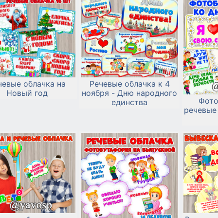
чевые облачка на
Речевые облачка к 4
Новый год
ноября - Дню народного
Фото
единства
речевые