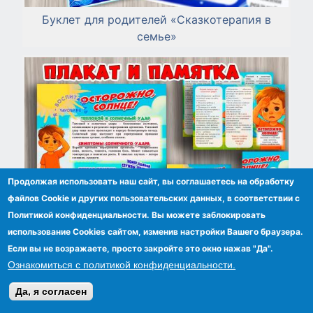
Буклет для родителей «Сказкотерапия в
семье»
Продолжая использовать наш сайт, вы соглашаетесь на обработку
файлов Сookie и других пользовательских данных, в соответствии с
Политикой конфиденциальности. Вы можете заблокировать
использование Cookies сайтом, изменив настройки Вашего браузера.
Если вы не возражаете, просто закройте это окно нажав "Да".
Ознакомиться с политикой конфиденциальности.
Плакат и буклет "Осторожно, солнце!"
Да, я согласен