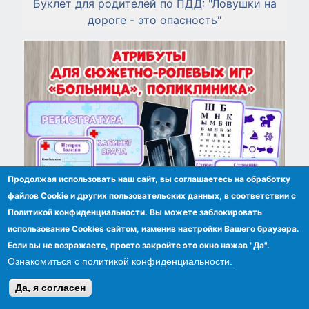
Буклет для родителей по ПДД: "Ловушки на
дороге - это опасность"
Продолжая использовать наш сайт, вы соглашаетесь на обработку
файлов Сookie и других пользовательских данных, в соответствии с
Политикой конфиденциальности. Вы можете заблокировать
использование Cookies сайтом, изменив настройки Вашего браузера.
Если вы не возражаете, просто закройте это окно нажав "Да".
Ознакомиться с политикой конфиденциальности.
Атрибуты для игр «Больница», «Поликлиника»
Да, я согласен