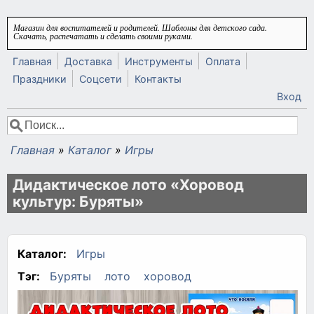
Перейти к основному содержанию
Магазин для воспитателей и родителей. Шаблоны для детского сада.
Скачать, распечатать и сделать своими руками.
Главная
Доставка
Инструменты
Оплата
Праздники
Соцсети
Контакты
Вход
Поиск
Форма поиска
Главная
»
Каталог
»
Игры
Вы здесь
Дидактическое лото «Хоровод
культур: Буряты»
Каталог:
Игры
Тэг:
Буряты
лото
хоровод