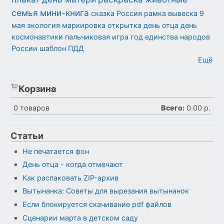
семья
мини-книга
сказка
Россия
рамка
вывеска
9
мая
экология
маркировка
открытка
день отца
день
космонавтики
пальчиковая игра
год единства народов
России
шаблон
ПДД
Ещё
Корзина
0
товаров
Всего:
0.00 р.
Статьи
Не печатается фон
День отца - когда отмечают
Как распаковать ZIP-архив
Вытынанка: Советы для вырезания вытынанок
Если блокируется скачивание pdf файлов
Сценарии марта в детском саду