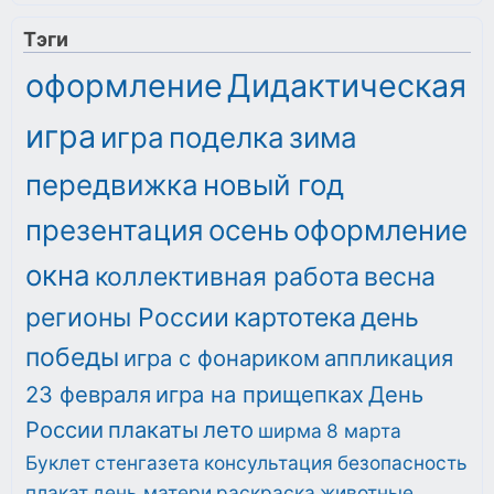
Тэги
оформление
Дидактическая
игра
игра
поделка
зима
передвижка
новый год
презентация
осень
оформление
окна
коллективная работа
весна
регионы России
картотека
день
победы
игра с фонариком
аппликация
23 февраля
игра на прищепках
День
России
плакаты
лето
ширма
8 марта
Буклет
стенгазета
консультация
безопасность
плакат
день матери
раскраска
животные