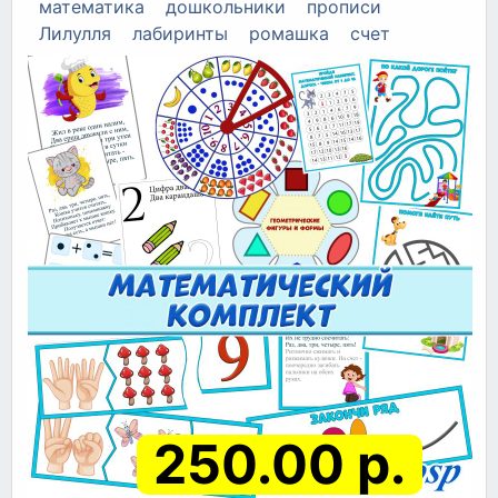
математика
дошкольники
прописи
Лилулля
лабиринты
ромашка
счет
250.00 р.