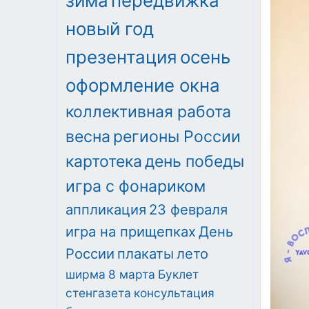
зима
передвижка
новый год
презентация
осень
оформление окна
коллективная работа
весна
регионы России
картотека
день победы
игра с фонариком
аппликация
23 февраля
игра на прищепках
День
России
плакаты
лето
ширма
8 марта
Буклет
стенгазета
консультация