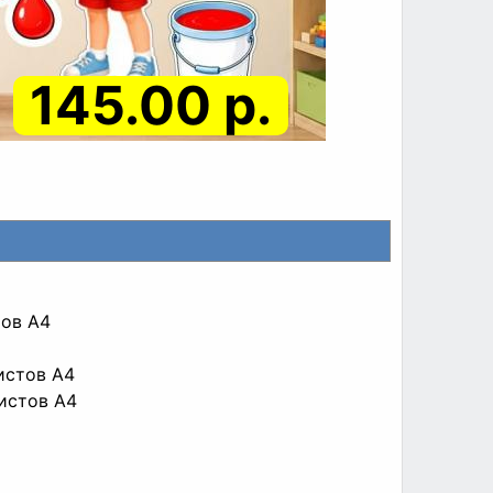
145.00 р.
тов A4
листов A4
листов A4