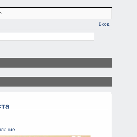
.
Вход
ста
ление