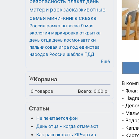
безопасность
плакат
день
матери
раскраска
животные
семья
мини-книга
сказка
Россия
рамка
вывеска
9 мая
экология
маркировка
открытка
день отца
день космонавтики
пальчиковая игра
год единства
народов России
шаблон
ПДД
Ещё
Корзина
В комп
- Флаг
0
товаров
Всего:
0.00 р.
- Надп
- Дево
Статьи
- Маль
Не печатается фон
- Ведр
День отца - когда отмечают
- Капл
Как распаковать ZIP-архив
- Кист