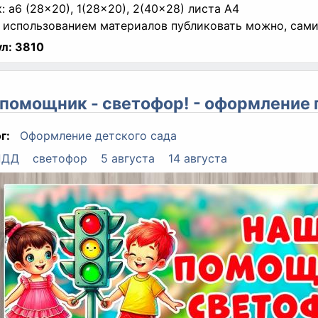
к: a6 (28x20), 1(28x20), 2(40x28) листа A4
 использованием материалов публиковать можно, сами 
л:
3810
помощник - светофор! - оформление
г:
Оформление детского сада
ПДД
светофор
5 августа
14 августа