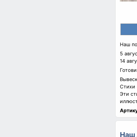
Наш по
5 авгу
14 авг
Готови
Вывеск
Стихи 
Эти ст
иллюст
Артику
Наш 