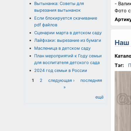
- Вали
Вытынанка: Советы для
Фото с
вырезания вытынанок
Если блокируется скачивание
Артику
pdf файлов
Сценарии марта в детском саду
Лайфхаки: вырезание из бумаги
Наш 
Масленица в детском саду
Катало
План мероприятий к Году семьи
для воспитателя детского сада
Тэг:
2024 год семьи в России
Страницы
1
2
следующая ›
последняя
»
ещё