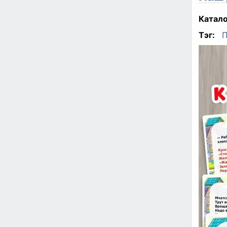
Катало
Тэг: