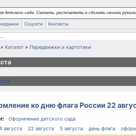
я детского сада. Скачать, распечатать и сделать своими руками
раздники
Соцсети
Контакты
 поиска
»
Каталог
»
Передвижки и картотеки
ь
уста
уста
мление ко дню флага России 22 авгу
г:
Оформление детского сада
4 августа
22 августа
5 августа
день флага
оформ