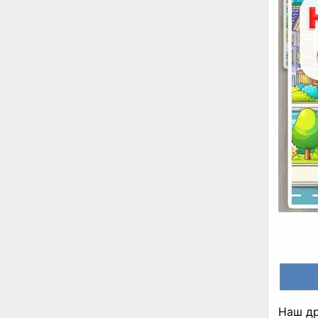
Наш др