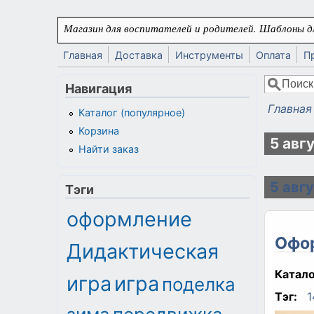
Перейти к основному содержанию
Магазин для воспитателей и родителей. Шаблоны дл
Главная
Доставка
Инструменты
Оплата
П
Поиск
Навигация
Форма
Главная
Каталог (популярное)
Вы здес
Корзина
5 авг
Найти заказ
5 авг
Тэги
оформление
Офор
Дидактическая
Катало
игра
игра
поделка
Тэг:
1