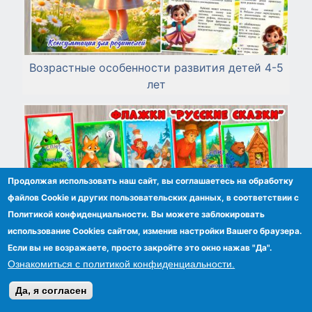
Возрастные особенности развития детей 4-5
лет
Продолжая использовать наш сайт, вы соглашаетесь на обработку
файлов Сookie и других пользовательских данных, в соответствии с
Политикой конфиденциальности. Вы можете заблокировать
использование Cookies сайтом, изменив настройки Вашего браузера.
Если вы не возражаете, просто закройте это окно нажав "Да".
Ознакомиться с политикой конфиденциальности.
Да, я согласен