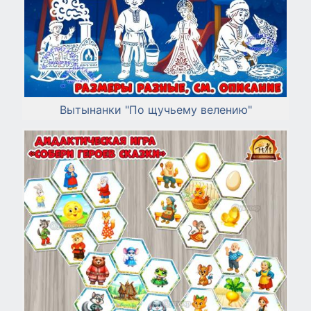
Вытынанки "По щучьему велению"