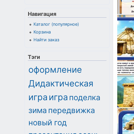
Навигация
Каталог (популярное)
Корзина
Найти заказ
Тэги
оформление
Дидактическая
игра
игра
поделка
зима
передвижка
новый год