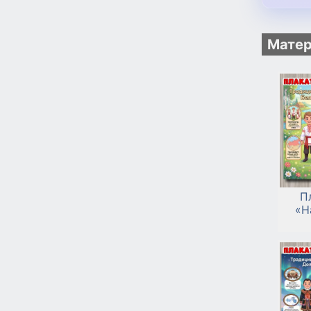
Матер
П
«Н