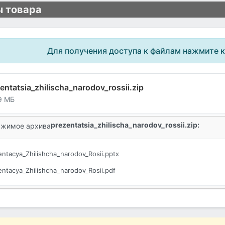
 товара
Для получения доступа к файлам нажмите 
entatsia_zhilischa_narodov_rossii.zip
9 МБ
prezentatsia_zhilischa_narodov_rossii.zip:
жимое архива
entacya_Zhilishcha_narodov_Rosii.pptx
entacya_Zhilishcha_narodov_Rosii.pdf