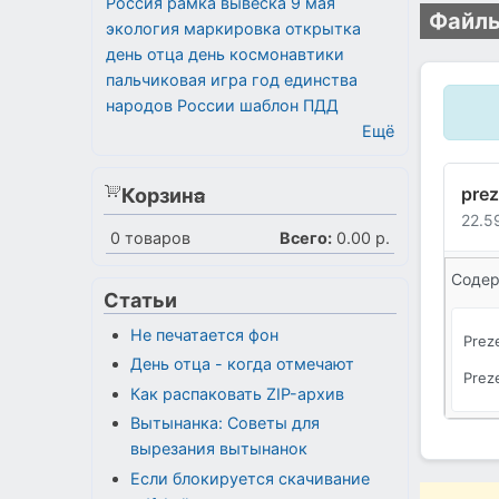
Россия
рамка
вывеска
9 мая
Файлы
экология
маркировка
открытка
день отца
день космонавтики
пальчиковая игра
год единства
народов России
шаблон
ПДД
Ещё
prez
Корзина
22.5
0
товаров
Всего:
0.00 р.
Содер
Статьи
Не печатается фон
Prez
День отца - когда отмечают
Prez
Как распаковать ZIP-архив
Вытынанка: Советы для
вырезания вытынанок
Если блокируется скачивание