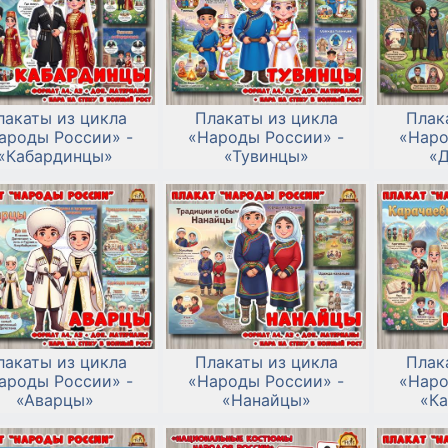
лакаты из цикла
Плакаты из цикла
Плак
ароды России» -
«Народы России» -
«Наро
«Кабардинцы»
«Тувинцы»
«Д
лакаты из цикла
Плакаты из цикла
Плак
ароды России» -
«Народы России» -
«Наро
«Аварцы»
«Нанайцы»
«К