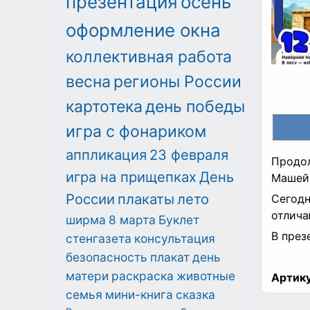
презентация
осень
оформление окна
коллективная работа
весна
регионы России
картотека
день победы
игра с фонариком
аппликация
23 февраля
Продол
игра на прищепках
День
Машей 
России
плакаты
лето
Сегодн
отлича
ширма
8 марта
Буклет
В през
стенгазета
консультация
безопасность
плакат
день
матери
раскраска
животные
Артику
семья
мини-книга
сказка