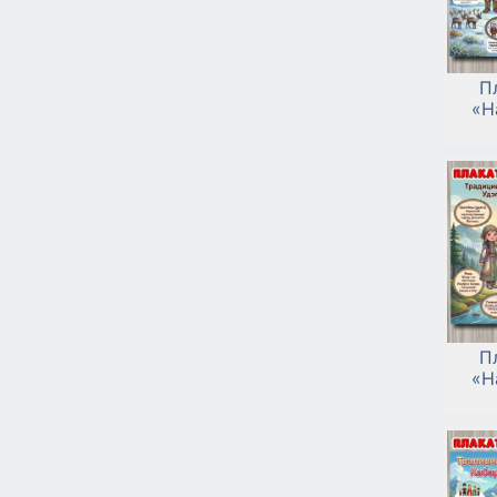
П
«Н
П
«Н