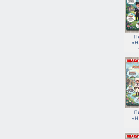
П
«Н
П
«Н