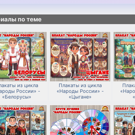
иалы по теме
лакаты из цикла
Плакаты из цикла
Плак
ароды России» -
«Народы России» -
«Наро
«Белорусы»
«Цыгане»