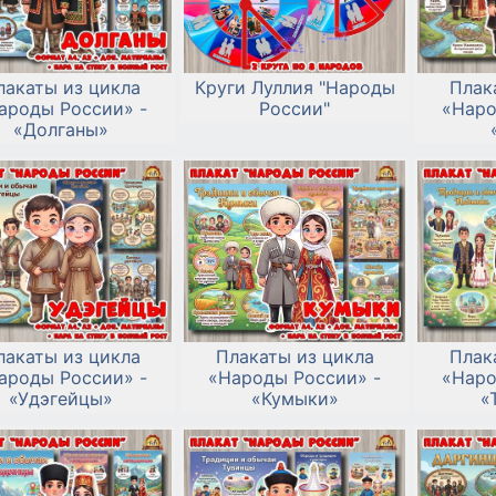
лакаты из цикла
Круги Луллия "Народы
Плак
ароды России» -
России"
«Наро
«Долганы»
лакаты из цикла
Плакаты из цикла
Плак
ароды России» -
«Народы России» -
«Наро
«Удэгейцы»
«Кумыки»
«