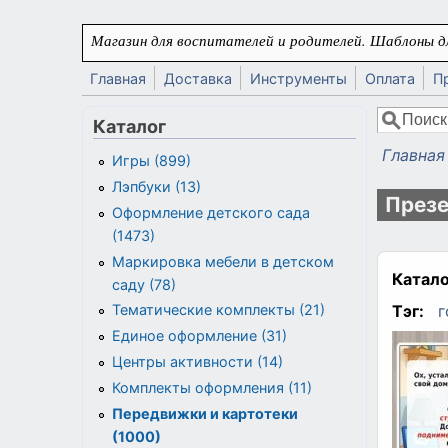
Перейти к основному содержанию
Магазин для воспитателей и родителей. Шаблоны дл
Главная
Доставка
Инструменты
Оплата
П
Поиск
Каталог
Форма
Главная
Игры (899)
Вы здес
Лэпбуки (13)
Презе
Оформление детского сада
(1473)
Маркировка мебели в детском
Катало
саду (78)
Тэг:
г
Тематические комплекты (21)
Единое оформление (31)
Центры активности (14)
Комплекты оформления (11)
Передвижки и картотеки
(1000)