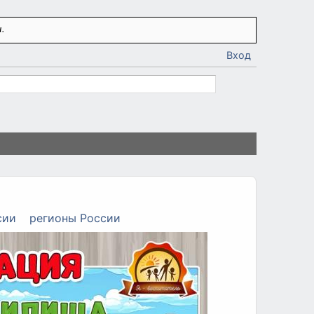
.
Вход
сии
регионы России