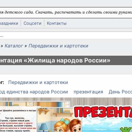
я детского сада. Скачать, распечатать и сделать своими руками
раздники
Соцсети
Контакты
 поиска
»
Каталог
»
Передвижки и картотеки
ь
нтация «Жилища народов России»
г:
Передвижки и картотеки
од единства народов России
презентация
День Рос