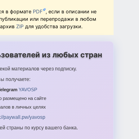
ся в формате
PDF
, если в описании не
 публикации или перепродажи в любом
 архив
ZIP
для удобства загрузки.
зователей из любых стран
екой материалов через подписку.
ы получаете:
elegram
YAVOSP
то размещено на сайте
алов в личных целях
s://paywall.pw/yavosp
й страны по курсу вашего банка.