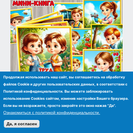
Продолжая использовать наш сайт, вы соглашаетесь на обработку
файлов Сookie и других пользовательских данных, в соответствии с
Политикой конфиденциальности. Вы можете заблокировать
Мини-книга «Труд людей летом»
использование Cookies сайтом, изменив настройки Вашего браузера.
Если вы не возражаете, просто закройте это окно нажав "Да".
Ознакомиться с политикой конфиденциальности.
Да, я согласен