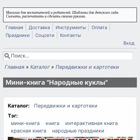
Перейти к основному содержанию
Магазин для воспитателей и родителей. Шаблоны для детского сада.
Скачать, распечатать и сделать своими руками.
Главная
Доставка
Инструменты
Оплата
Праздники
Соцсети
Контакты
Вход
Поиск
Форма поиска
Главная
»
Каталог
»
Передвижки и картотеки
Вы здесь
Мини-книга "Народные куклы"
Каталог:
Передвижки и картотеки
Тэг:
мини-книга
книга
интерактивная книга
красная книга
народные праздники