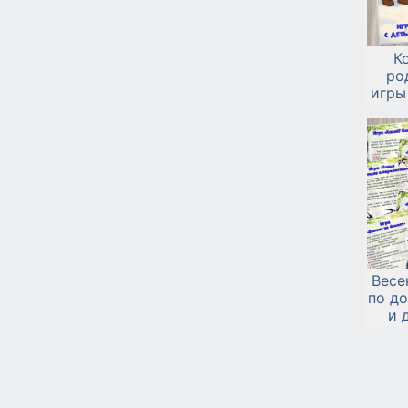
К
ро
игры
Весе
по до
и 