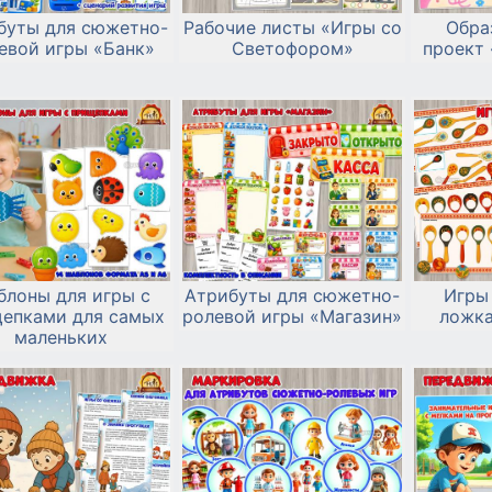
буты для сюжетно-
Рабочие листы «Игры со
Обра
евой игры «Банк»
Светофором»
проект
блоны для игры с
Атрибуты для сюжетно-
Игры
епками для самых
ролевой игры «Магазин»
ложк
маленьких