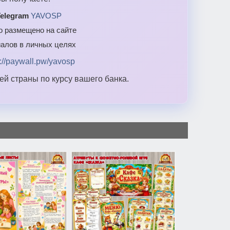
elegram
YAVOSP
то размещено на сайте
алов в личных целях
s://paywall.pw/yavosp
й страны по курсу вашего банка.