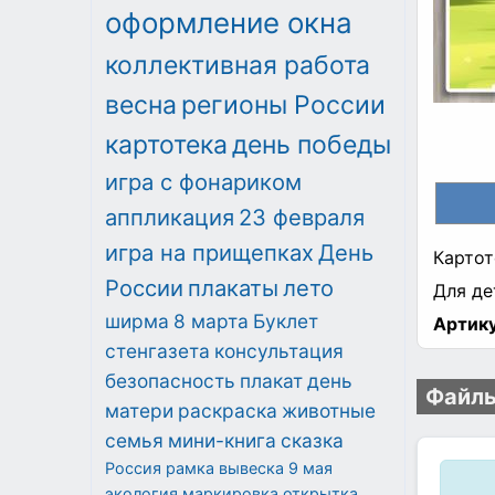
оформление окна
коллективная работа
весна
регионы России
картотека
день победы
игра с фонариком
аппликация
23 февраля
игра на прищепках
День
Картот
России
плакаты
лето
Для де
ширма
8 марта
Буклет
Артику
стенгазета
консультация
безопасность
плакат
день
Файлы
матери
раскраска
животные
семья
мини-книга
сказка
Россия
рамка
вывеска
9 мая
экология
маркировка
открытка