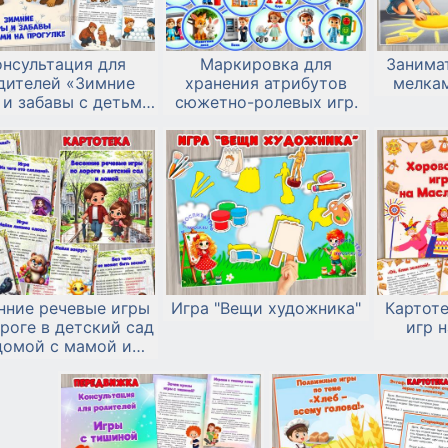
онсультация для
Маркировка для
Занима
дителей «Зимние
хранения атрибутов
мелкам
 и забавы с детьми
сюжетно-ролевых игр.
на прогулке»
нние речевые игры
Игра "Вещи художника"
Картот
роге в детский сад
игр 
домой с мамой и
папой