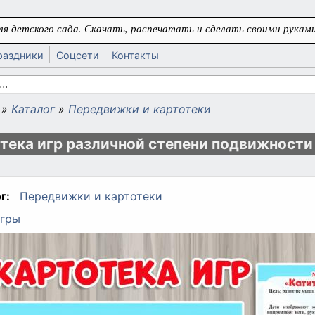
я детского сада. Скачать, распечатать и сделать своими руками
раздники
Соцсети
Контакты
 поиска
»
Каталог
»
Передвижки и картотеки
ь
тека игр различной степени подвижности
г:
Передвижки и картотеки
гры