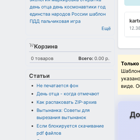
день отца
день космонавтики
год
единства народов России
шаблон
kart
ПДД
пальчиковая игра
12.3
Ещё
Корзина
0
товаров
Всего:
0.00 р.
Только
Шаблон
Статьи
указан
Не печатается фон
виде. 
День отца - когда отмечают
Как распаковать ZIP-архив
Вытынанка: Советы для
До
вырезания вытынанок
Если блокируется скачивание
pdf файлов