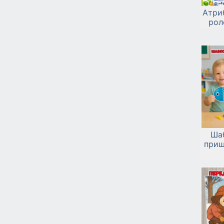
Атри
рол
Ша
прищ