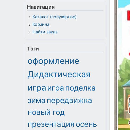
Навигация
Каталог (популярное)
Корзина
Найти заказ
Тэги
оформление
Дидактическая
игра
игра
поделка
зима
передвижка
новый год
презентация
осень