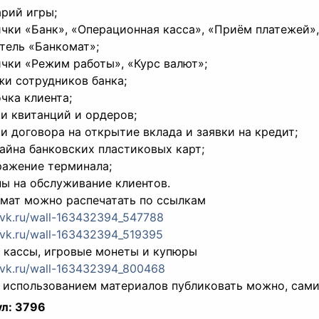
арий игры;
ички «Банк», «Операционная касса», «Приём платежей»
атель «Банкомат»;
ички «Режим работы», «Курс валют»;
жи сотрудников банка;
очка клиента;
ки квитанций и ордеров;
ки договора на открытие вклада и заявки на кредит;
зайна банковских пластиковых карт;
ражение терминала;
ны на обслуживание клиентов.
мат можно распечатать по ссылкам
//vk.ru/wall-163432394_547788
//vk.ru/wall-163432394_519395
кассы, игровые монеты и купюры
//vk.ru/wall-163432394_800468
 использованием материалов публиковать можно, сами 
л:
3796