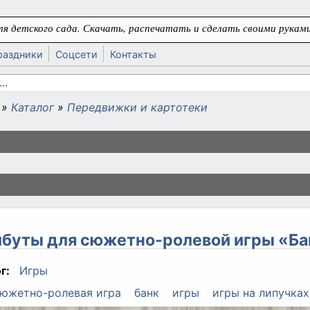
я детского сада. Скачать, распечатать и сделать своими руками
раздники
Соцсети
Контакты
 поиска
»
Каталог
»
Передвижки и картотеки
ь
буты для сюжетно-ролевой игры «Ба
г:
Игры
южетно-ролевая игра
банк
игры
игры на липучках