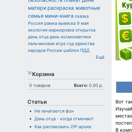
матери
раскраска
животные
семья
мини-книга
сказка
Россия
рамка
вывеска
9 мая
экология
маркировка
открытка
день отца
день космонавтики
пальчиковая игра
год единства
народов России
шаблон
ПДД
Ещё
Корзина
0
товаров
Всего:
0.00 р.
Статьи
Вот та
Изучай
Не печатается фон
местах
День отца - когда отмечают
постеп
Как распаковать ZIP-архив
В комп