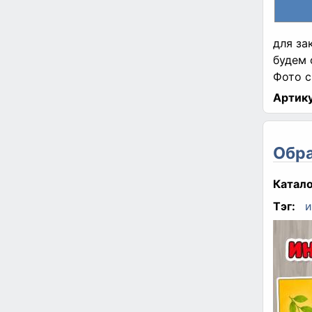
для за
будем 
Фото с
Артику
Обра
Катало
Тэг:
и