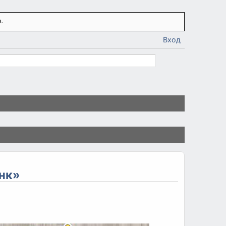
.
Вход
нк»