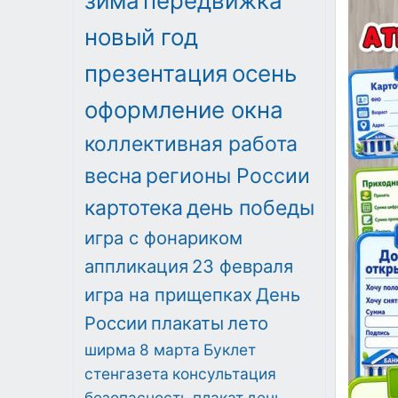
зима
передвижка
новый год
презентация
осень
оформление окна
коллективная работа
весна
регионы России
картотека
день победы
игра с фонариком
аппликация
23 февраля
игра на прищепках
День
России
плакаты
лето
ширма
8 марта
Буклет
стенгазета
консультация
безопасность
плакат
день