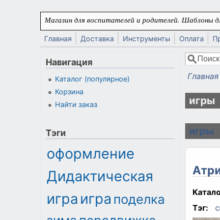
Перейти к основному содержанию
Магазин для воспитателей и родителей. Шаблоны дл
Главная
Доставка
Инструменты
Оплата
П
Поиск
Навигация
Форма
Главная
Каталог (популярное)
Вы здес
Корзина
игры
Найти заказ
игры
Тэги
оформление
Атри
Дидактическая
Катало
игра
игра
поделка
Тэг:
с