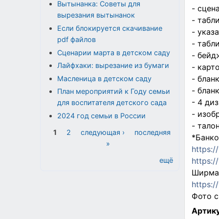
Вытынанка: Советы для
- сцен
вырезания вытынанок
- табл
Если блокируется скачивание
- указ
pdf файлов
- табл
Сценарии марта в детском саду
- бейд
Лайфхаки: вырезание из бумаги
- карт
- блан
Масленица в детском саду
- блан
План мероприятий к Году семьи
- 4 ди
для воспитателя детского сада
- изоб
2024 год семьи в России
- тало
Страницы
1
2
следующая ›
последняя
*Банко
»
https:
ещё
https:
Ширма 
https:
Фото с
Артику