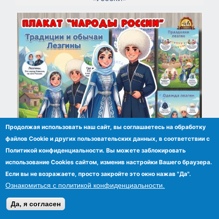
Продолжая использовать наш сайт, вы соглашаетесь на обработку
файлов Сookie и других пользовательских данных, в соответствии с
Политикой конфиденциальности. Вы можете заблокировать
использование Cookies сайтом, изменив настройки Вашего браузера.
Плакаты из цикла «Народы России» -
Если вы не возражаете, просто закройте это окно нажав "Да".
«Лезгины»
Ознакомиться с политикой конфиденциальности.
Да, я согласен