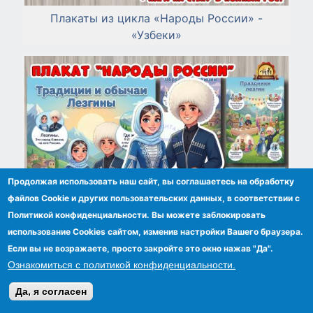
Плакаты из цикла «Народы России» -
«Узбеки»
Продолжая использовать наш сайт, вы соглашаетесь на обработку
файлов Сookie и других пользовательских данных, в соответствии с
Политикой конфиденциальности. Вы можете заблокировать
использование Cookies сайтом, изменив настройки Вашего браузера.
Если вы не возражаете, просто закройте это окно нажав "Да".
Ознакомиться с политикой конфиденциальности.
Плакаты из цикла «Народы России» -
Да, я согласен
«Лезгины»