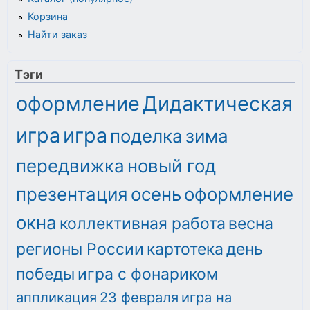
Корзина
Найти заказ
Тэги
оформление
Дидактическая
игра
игра
поделка
зима
передвижка
новый год
презентация
осень
оформление
окна
коллективная работа
весна
регионы России
картотека
день
победы
игра с фонариком
аппликация
23 февраля
игра на