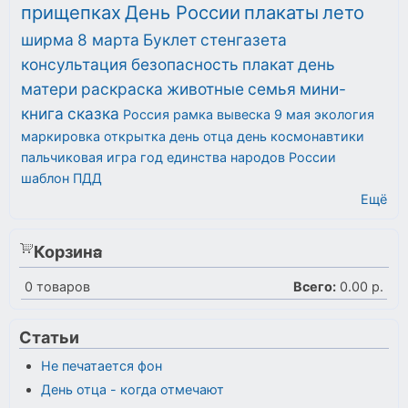
прищепках
День России
плакаты
лето
ширма
8 марта
Буклет
стенгазета
консультация
безопасность
плакат
день
матери
раскраска
животные
семья
мини-
книга
сказка
Россия
рамка
вывеска
9 мая
экология
маркировка
открытка
день отца
день космонавтики
пальчиковая игра
год единства народов России
шаблон
ПДД
Ещё
Корзина
0
товаров
Всего:
0.00 р.
Статьи
Не печатается фон
День отца - когда отмечают