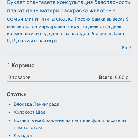
Буклет
стенгазета
консультация
безопасность
плакат
день матери
раскраска
животные
семья
мини-книга
сказка
Россия
рамка
вывеска
9
мая
экология
маркировка
открытка
день отца
день
космонавтики
год единства народов России
шаблон
ПДД
пальчиковая игра
Ещё
Корзина
0
товаров
Всего:
0.00 р.
Статьи
Блокада Ленинграда
Холокост Шоа
Вставить изображение на лист как фон и писать на
нём текстом
Колядки