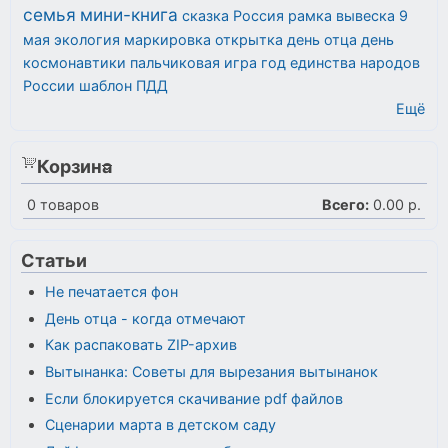
семья
мини-книга
сказка
Россия
рамка
вывеска
9
мая
экология
маркировка
открытка
день отца
день
космонавтики
пальчиковая игра
год единства народов
России
шаблон
ПДД
Ещё
Корзина
0
товаров
Всего:
0.00 р.
Статьи
Не печатается фон
День отца - когда отмечают
Как распаковать ZIP-архив
Вытынанка: Советы для вырезания вытынанок
Если блокируется скачивание pdf файлов
Сценарии марта в детском саду