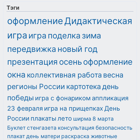
Тэги
оформление
Дидактическая
игра
игра
поделка
зима
передвижка
новый год
презентация
осень
оформление
окна
коллективная работа
весна
регионы России
картотека
день
победы
игра с фонариком
аппликация
23 февраля
игра на прищепках
День
России
плакаты
лето
ширма
8 марта
Буклет
стенгазета
консультация
безопасность
плакат
день матери
раскраска
животные