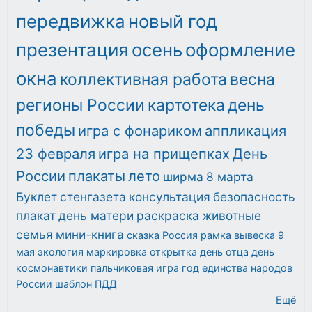
передвижка
новый год
презентация
осень
оформление
окна
коллективная работа
весна
регионы России
картотека
день
победы
игра с фонариком
аппликация
23 февраля
игра на прищепках
День
России
плакаты
лето
ширма
8 марта
Буклет
стенгазета
консультация
безопасность
плакат
день матери
раскраска
животные
семья
мини-книга
сказка
Россия
рамка
вывеска
9
мая
экология
маркировка
открытка
день отца
день
космонавтики
пальчиковая игра
год единства народов
России
шаблон
ПДД
Ещё