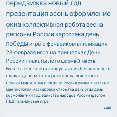
передвижка
новый год
презентация
осень
оформление
окна
коллективная работа
весна
регионы России
картотека
день
победы
игра с фонариком
аппликация
23 февраля
игра на прищепках
День
России
плакаты
лето
ширма
8 марта
Буклет
стенгазета
консультация
безопасность
плакат
день матери
раскраска
животные
семья
мини-книга
сказка
Россия
рамка
вывеска
9
мая
экология
маркировка
открытка
день отца
день
космонавтики
год единства народов России
шаблон
ПДД
пальчиковая игра
Ещё