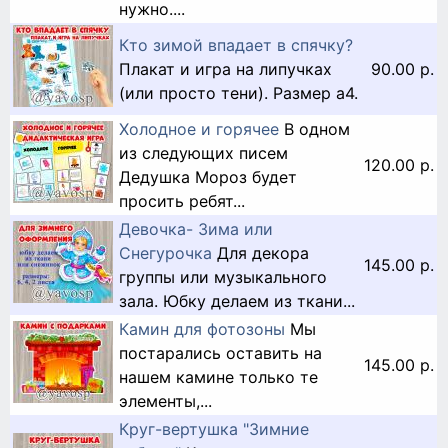
нужно....
Кто зимой впадает в спячку?
Плакат и игра на липучках
90.00 р.
(или просто тени). Размер а4.
Холодное и горячее
В одном
из следующих писем
120.00 р.
Дедушка Мороз будет
просить ребят...
Девочка- Зима или
Снегурочка
Для декора
145.00 р.
группы или музыкального
зала. Юбку делаем из ткани...
Камин для фотозоны
Мы
постарались оставить на
145.00 р.
нашем камине только те
элементы,...
Круг-вертушка "Зимние