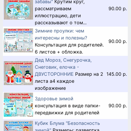
забавы"
Крутим круг,
рассматриваем
90.00 р.
иллюстрацию, дети
рассказывают о том...
Зимние проулки: чем
интересны и полезны?
90.00 р.
Консультация для родителей.
6 листов + обложка.
Дед Мороз, Снегурочка,
Снеговик, елочка -
ДВУСТОРОННИЕ
Размер на 2
145.00 р.
листа а4 каждое
изображение
Здоровье зимой
консультация в виде папки-
90.00 р.
передвижки для родителей
Кубик Блума "Безопасность
зимой"
Размеры: развертка