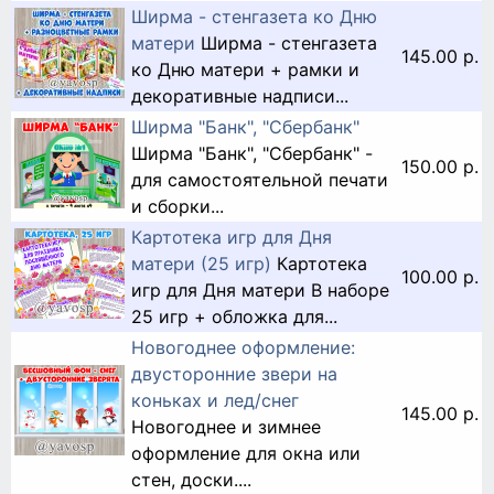
Ширма - стенгазета ко Дню
матери
Ширма - стенгазета
145.00 р.
ко Дню матери + рамки и
декоративные надписи...
Ширма "Банк", "Сбербанк"
Ширма "Банк", "Сбербанк" -
150.00 р.
для самостоятельной печати
и сборки...
Картотека игр для Дня
матери (25 игр)
Картотека
100.00 р.
игр для Дня матери В наборе
25 игр + обложка для...
Новогоднее оформление:
двусторонние звери на
коньках и лед/снег
145.00 р.
Новогоднее и зимнее
оформление для окна или
стен, доски....