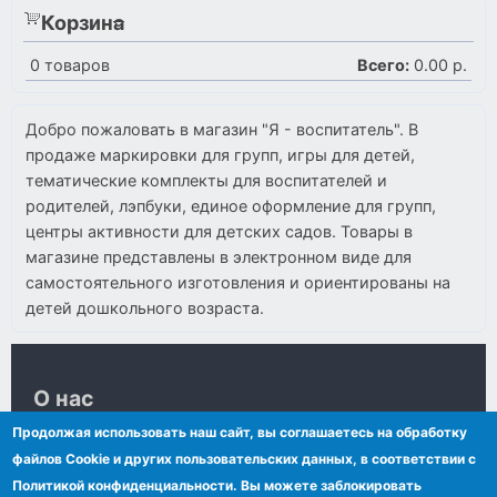
Корзина
0
товаров
Всего:
0.00 р.
Добро пожаловать в магазин "Я - воспитатель". В
продаже маркировки для групп, игры для детей,
тематические комплекты для воспитателей и
родителей, лэпбуки, единое оформление для групп,
центры активности для детских садов. Товары в
магазине представлены в электронном виде для
самостоятельного изготовления и ориентированы на
детей дошкольного возраста.
О нас
Продолжая использовать наш сайт, вы соглашаетесь на обработку
Контакты
файлов Сookie и других пользовательских данных, в соответствии с
Сообщения VKontakte
Политикой конфиденциальности. Вы можете заблокировать
Политика обработки персональных данных