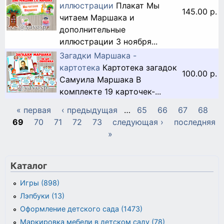
иллюстрации
Плакат Мы
145.00 р.
читаем Маршака и
дополнительные
иллюстрации 3 ноября...
Загадки Маршака -
картотека
Картотека загадок
100.00 р.
Самуила Маршака В
комплекте 19 карточек-...
« первая
‹ предыдущая
…
65
66
67
68
Страницы
69
70
71
72
73
следующая ›
последняя
»
Каталог
Игры (898)
Лэпбуки (13)
Оформление детского сада (1473)
Маркировка мебели в детском саду (78)