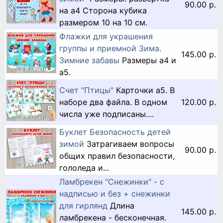
90.00 р.
на а4 Сторона кубика
размером 10 на 10 см.
Флажки для украшения
группы и приемной Зима.
145.00 р.
Зимние забавы
Размеры а4 и
а5.
Счет "Птицы"
Карточки а5. В
наборе два файла. В одном
120.00 р.
числа уже подписаны....
Буклет Безопасность детей
зимой
Затрагиваем вопросы
90.00 р.
общих правил безопасности,
гололеда и...
Ламбрекен "Снежинки" - с
надписью и без + снежинки
для гирлянд
Длина
145.00 р.
ламбрекена - бесконечная.