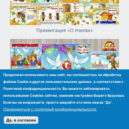
Презентация «О пчелах»
Продолжая использовать наш сайт, вы соглашаетесь на обработку
файлов Сookie и других пользовательских данных, в соответствии с
Политикой конфиденциальности. Вы можете заблокировать
использование Cookies сайтом, изменив настройки Вашего браузера.
Если вы не возражаете, просто закройте это окно нажав "Да".
Ознакомиться с политикой конфиденциальности.
Да, я согласен