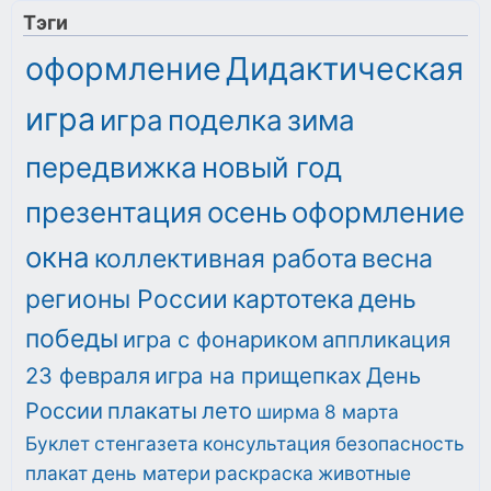
Тэги
оформление
Дидактическая
игра
игра
поделка
зима
передвижка
новый год
презентация
осень
оформление
окна
коллективная работа
весна
регионы России
картотека
день
победы
игра с фонариком
аппликация
23 февраля
игра на прищепках
День
России
плакаты
лето
ширма
8 марта
Буклет
стенгазета
консультация
безопасность
плакат
день матери
раскраска
животные