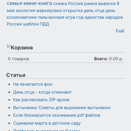
семья
мини-книга
сказка
Россия
рамка
вывеска
9
мая
экология
маркировка
открытка
день отца
день
космонавтики
пальчиковая игра
год единства народов
России
шаблон
ПДД
Ещё
Корзина
0
товаров
Всего:
0.00 р.
Статьи
Не печатается фон
День отца - когда отмечают
Как распаковать ZIP-архив
Вытынанка: Советы для вырезания вытынанок
Если блокируется скачивание pdf файлов
Сценарии марта в детском саду
Лайфхаки: вырезание из бумаги