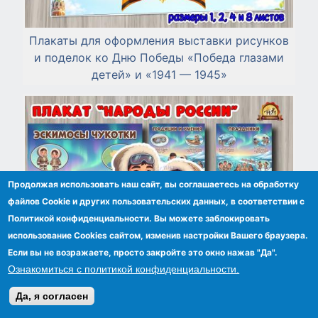
Плакаты для оформления выставки рисунков
и поделок ко Дню Победы «Победа глазами
детей» и «1941 — 1945»
Продолжая использовать наш сайт, вы соглашаетесь на обработку
файлов Сookie и других пользовательских данных, в соответствии с
Политикой конфиденциальности. Вы можете заблокировать
использование Cookies сайтом, изменив настройки Вашего браузера.
Если вы не возражаете, просто закройте это окно нажав "Да".
Ознакомиться с политикой конфиденциальности.
Да, я согласен