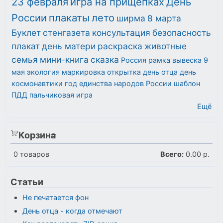
23 февраля
игра на прищепках
День
России
плакаты
лето
ширма
8 марта
Буклет
стенгазета
консультация
безопасность
плакат
день матери
раскраска
животные
семья
мини-книга
сказка
Россия
рамка
вывеска
9
мая
экология
маркировка
открытка
день отца
день
космонавтики
год единства народов России
шаблон
ПДД
пальчиковая игра
Ещё
Корзина
0
товаров
Всего:
0.00 р.
Статьи
Не печатается фон
День отца - когда отмечают