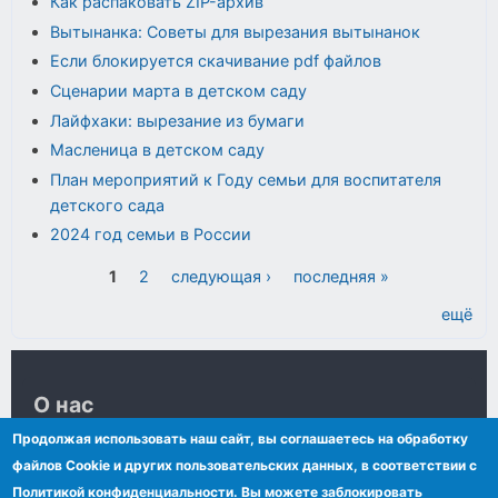
Как распаковать ZIP-архив
Вытынанка: Советы для вырезания вытынанок
Если блокируется скачивание pdf файлов
Сценарии марта в детском саду
Лайфхаки: вырезание из бумаги
Масленица в детском саду
План мероприятий к Году семьи для воспитателя
детского сада
2024 год семьи в России
Страницы
1
2
следующая ›
последняя »
ещё
О нас
Продолжая использовать наш сайт, вы соглашаетесь на обработку
Контакты
файлов Сookie и других пользовательских данных, в соответствии с
Сообщения VKontakte
Политикой конфиденциальности. Вы можете заблокировать