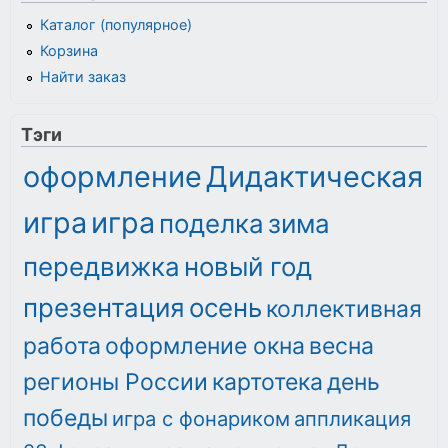
Каталог (популярное)
Корзина
Найти заказ
Тэги
оформление
Дидактическая
игра
игра
поделка
зима
передвижка
новый год
презентация
осень
коллективная
работа
оформление окна
весна
регионы России
картотека
день
победы
игра с фонариком
аппликация